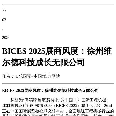
27
02
-
2026
BICES 2025展商风度：徐州维
尔德科技成长无限公司
作者： U乐国际·(中国)官方网站
BICES 2025展商风度：徐州维尔德科技成长无限公司
从题为“高端绿色 聪慧将来”的中国（）国际工程机械、
建材机械及矿山机械博览会（BICES 2025）将于9月23—26日
正在中国国际展览核心顺义馆举办，全面展现工程机械行业的