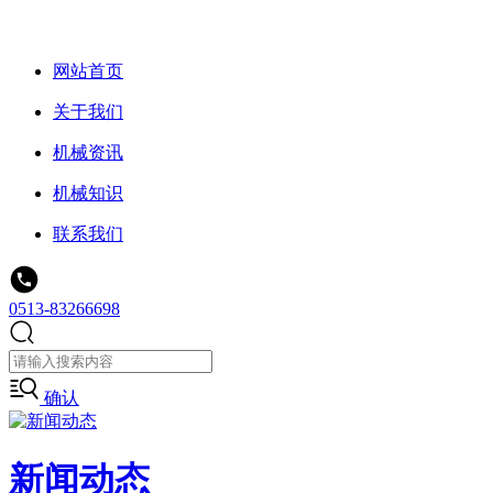
网站首页
关于我们
机械资讯
机械知识
联系我们
0513-83266698
确认
新闻动态