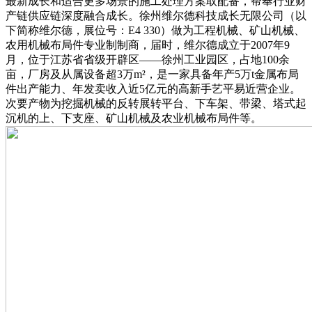
最新成长和适合更多场景的施工处理方案取配备，帮奉行业财
产链供应链深度融合成长。徐州维尔德科技成长无限公司（以
下简称维尔德，展位号：E4 330）做为工程机械、矿山机械、
农用机械布局件专业制制商，届时，维尔德成立于2007年9
月，位于江苏省省级开辟区——徐州工业园区，占地100余
亩，厂房及从属设备超3万m²，是一家具备年产5万t金属布局
件出产能力、年发卖收入近5亿元的高新手艺平易近营企业。
次要产物为挖掘机械的反转展转平台、下车架、带梁、塔式起
沉机的上、下支座、矿山机械及农业机械布局件等。