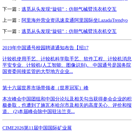
下一篇：
逃觅从头发现“旋钮”：仿朝气械臂洗衣机交互
上一篇：
阿里海外营业资讯速卖通阿里国际坐LazadaTrendyo
下一篇：
逃觅从头发现“旋钮”：仿朝气械臂洗衣机交互
2019年中国通号校园聘请通知布告【招17
计较机使用手艺、计较机科学取手艺、软件工程、计较机消息
平安专业、计较机(人工智能、图像识别)。 中国通号是国务院
国资委间接监管的大型地方企业...
第十六届世界市场带领者（世界冠军）峰
本次峰会中国团组和中国分论坛及相关勾当获得参会企业的积
极参取，也遭到了施瓦本哈尔市及相关的高度关心、评价和报
道。 (2)本届峰会除中国驻法兰克...
CIME2026第11届中国国际矿业展