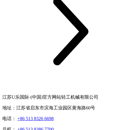
江苏U乐国际·(中国)官方网站轻工机械有限公司
地址：江苏省启东市滨海工业园区黄海路60号
电话：
+86 513 8326 6698
总机：
+86 513 8386 7700