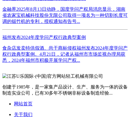
金融界2025年8月13日动静，国度学问产权局消息显示，湖南
省农家宝机械科技股份无限公司取得一项名为一种切割长度可
调的锯竹机的专利，授权通知布告号...
福州发布2024年度学问产权行政典型案例
食杂店发卖特供假酒、尚干商标侵权福州发布2024年度学问产
权行政典型案例。4月21日，记者从福州市市场监视办理局获
悉，2024年福州市积极开展学问产权...
创建于1985年，是一家集产品设计、生产、服务为一体的设备
制造实业公司，已有30多年不锈钢非标设备制造经验...
网站首页
关于我们