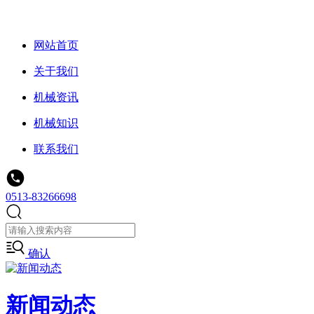
网站首页
关于我们
机械资讯
机械知识
联系我们
0513-83266698
确认
新闻动态