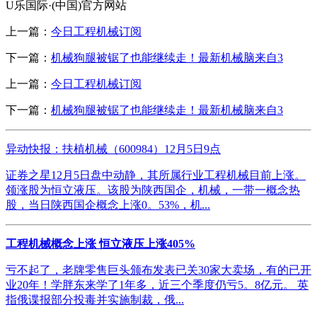
U乐国际·(中国)官方网站
上一篇：
今日工程机械订阅
下一篇：
机械狗腿被锯了也能继续走！最新机械脑来自3
上一篇：
今日工程机械订阅
下一篇：
机械狗腿被锯了也能继续走！最新机械脑来自3
异动快报：扶植机械（600984）12月5日9点
证券之星12月5日盘中动静，其所属行业工程机械目前上涨。
领涨股为恒立液压。该股为陕西国企，机械，一带一概念热
股，当日陕西国企概念上涨0。53%，机...
工程机械概念上涨 恒立液压上涨405%
亏不起了，老牌零售巨头颁布发表已关30家大卖场，有的已开
业20年！学胖东来学了1年多，近三个季度仍亏5。8亿元。 英
指俄谍报部分投毒并实施制裁，俄...