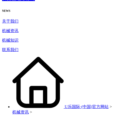
NEWS
关于我们
机械资讯
机械知识
联系我们
U乐国际·(中国)官方网站
>
机械资讯
>