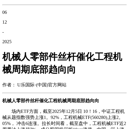
06
12
-
2025
机械人零部件丝杆催化工程机
械周期底部趋向向
作者： U乐国际·(中国)官方网站
机械人零部件丝杆催化工程机械周期底部趋向向
场内ETF方面，截至2025年12月5日 10！16，中证工程机
械从题指数强势上涨1。92%，工程机械ETF(560280)上涨2。
05%， 冲击6连涨。拉长时间看，截至盘中，工程机械ETF近2