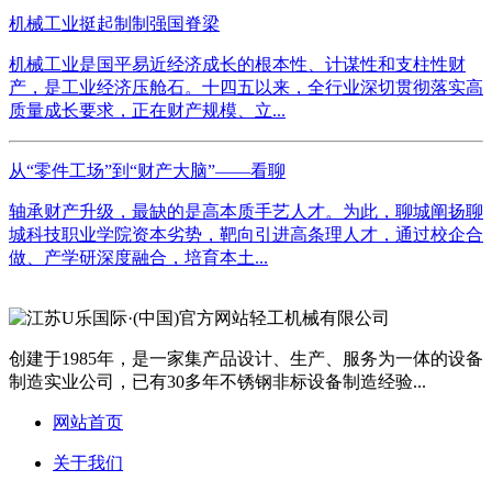
机械工业挺起制制强国脊梁
机械工业是国平易近经济成长的根本性、计谋性和支柱性财
产，是工业经济压舱石。十四五以来，全行业深切贯彻落实高
质量成长要求，正在财产规模、立...
从“零件工场”到“财产大脑”——看聊
轴承财产升级，最缺的是高本质手艺人才。为此，聊城阐扬聊
城科技职业学院资本劣势，靶向引进高条理人才，通过校企合
做、产学研深度融合，培育本土...
创建于1985年，是一家集产品设计、生产、服务为一体的设备
制造实业公司，已有30多年不锈钢非标设备制造经验...
网站首页
关于我们