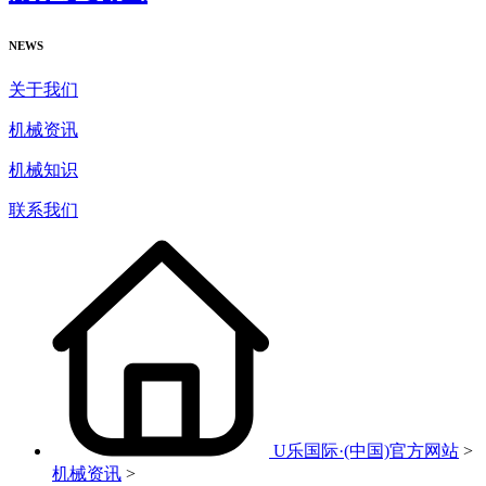
NEWS
关于我们
机械资讯
机械知识
联系我们
U乐国际·(中国)官方网站
>
机械资讯
>