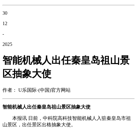
30
12
-
2025
智能机械人出任秦皇岛祖山景
区抽象大使
作者： U乐国际·(中国)官方网站
智能机械人出任秦皇岛祖山景区抽象大使
本报讯 日前，中科院高科技智能机械人入驻秦皇岛市祖
山景区，出任景区出格抽象大使。