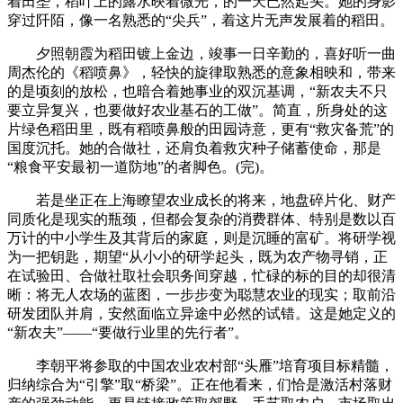
着田垄，稻叶上的露水映着微光，的一天已然起头。她的身影
穿过阡陌，像一名熟悉的“尖兵”，着这片无声发展着的稻田。
夕照朝霞为稻田镀上金边，竣事一日辛勤的，喜好听一曲
周杰伦的《稻喷鼻》，轻快的旋律取熟悉的意象相映和，带来
的是顷刻的放松，也暗合着她事业的双沉基调，“新农夫不只
要立异复兴，也要做好农业基石的工做”。简直，所身处的这
片绿色稻田里，既有稻喷鼻般的田园诗意，更有“救灾备荒”的
国度沉托。她的合做社，还肩负着救灾种子储蓄使命，那是
“粮食平安最初一道防地”的者脚色。(完)。
若是坐正在上海瞭望农业成长的将来，地盘碎片化、财产
同质化是现实的瓶颈，但都会复杂的消费群体、特别是数以百
万计的中小学生及其背后的家庭，则是沉睡的富矿。将研学视
为一把钥匙，期望“从小小的研学起头，既为农产物寻销，正
在试验田、合做社取社会职务间穿越，忙碌的标的目的却很清
晰：将无人农场的蓝图，一步步变为聪慧农业的现实；取前沿
研发团队并肩，安然面临立异途中必然的试错。这是她定义的
“新农夫”——“要做行业里的先行者”。
李朝平将参取的中国农业农村部“头雁”培育项目标精髓，
归纳综合为“引擎”取“桥梁”。正在他看来，们恰是激活村落财