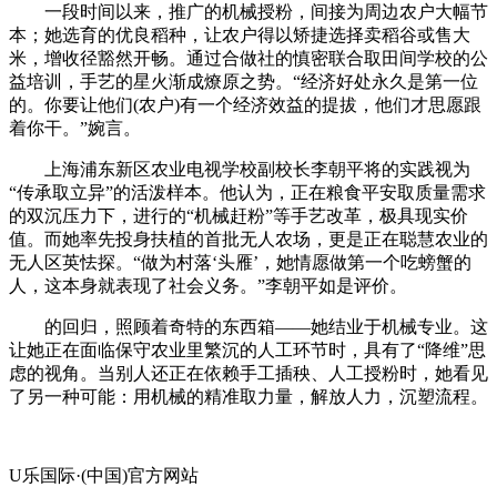
一段时间以来，推广的机械授粉，间接为周边农户大幅节
本；她选育的优良稻种，让农户得以矫捷选择卖稻谷或售大
米，增收径豁然开畅。通过合做社的慎密联合取田间学校的公
益培训，手艺的星火渐成燎原之势。“经济好处永久是第一位
的。你要让他们(农户)有一个经济效益的提拔，他们才思愿跟
着你干。”婉言。
上海浦东新区农业电视学校副校长李朝平将的实践视为
“传承取立异”的活泼样本。他认为，正在粮食平安取质量需求
的双沉压力下，进行的“机械赶粉”等手艺改革，极具现实价
值。而她率先投身扶植的首批无人农场，更是正在聪慧农业的
无人区英怯探。“做为村落‘头雁’，她情愿做第一个吃螃蟹的
人，这本身就表现了社会义务。”李朝平如是评价。
的回归，照顾着奇特的东西箱——她结业于机械专业。这
让她正在面临保守农业里繁沉的人工环节时，具有了“降维”思
虑的视角。当别人还正在依赖手工插秧、人工授粉时，她看见
了另一种可能：用机械的精准取力量，解放人力，沉塑流程。
U乐国际·(中国)官方网站