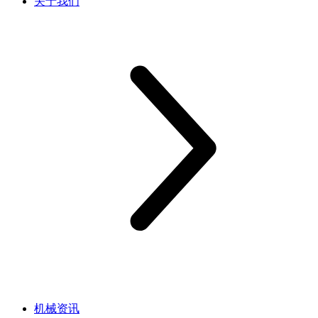
关于我们
机械资讯