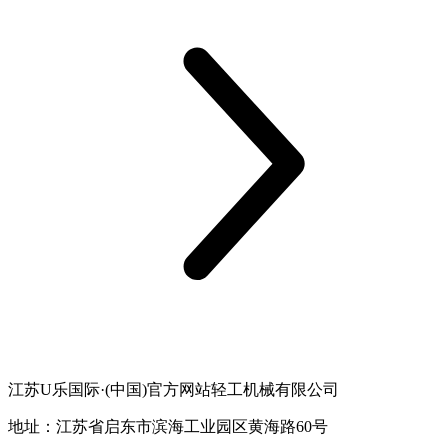
江苏U乐国际·(中国)官方网站轻工机械有限公司
地址：江苏省启东市滨海工业园区黄海路60号