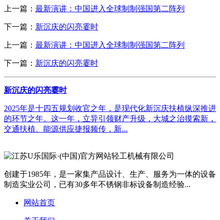
上一篇：
最新演讲：中国进入全球制制强国第二阵列
下一篇：
新沉庆的闪亮霎时
上一篇：
最新演讲：中国进入全球制制强国第二阵列
下一篇：
新沉庆的闪亮霎时
新沉庆的闪亮霎时
2025年是十四五规划收官之年，是现代化新沉庆扶植纵深推进
的环节之年。这一年，立异引领财产升级，大城之治摸索新，
交通扶植、能源供应捷报频传，新...
创建于1985年，是一家集产品设计、生产、服务为一体的设备
制造实业公司，已有30多年不锈钢非标设备制造经验...
网站首页