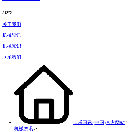
NEWS
关于我们
机械资讯
机械知识
联系我们
U乐国际·(中国)官方网站
>
机械资讯
>