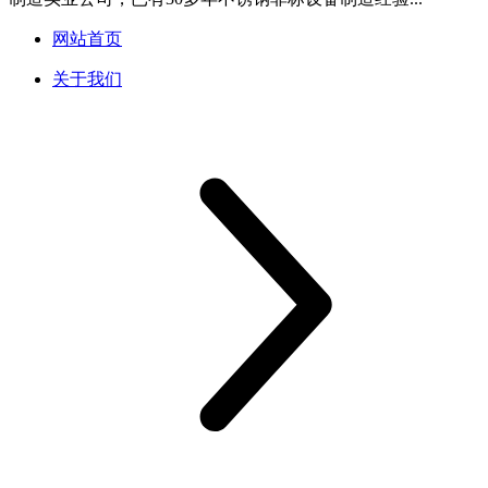
网站首页
关于我们