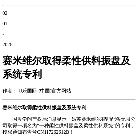
02
01
-
2026
赛米维尔取得柔性供料振盘及
系统专利
作者： U乐国际·(中国)官方网站
赛米维尔取得柔性供料振盘及系统专利
国度学问产权局消息显示，姑苏赛米维尔智能配备无限公
司取得一项名为“一种柔性供料振盘及柔性供料系统”的专利，
授权通知布告号CN117262612B！