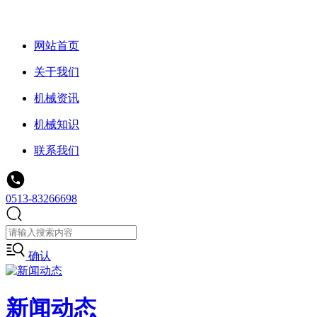
网站首页
关于我们
机械资讯
机械知识
联系我们
0513-83266698
确认
新闻动态