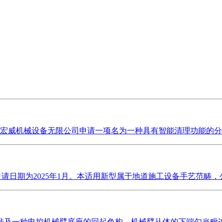
州市宏威机械设备无限公司申请一项名为一种具有智能清理功能的分料
，申请日期为2025年1月。本适用新型属于地道施工设备手艺范畴，
及一种电控机械臂底座的回起色构，机械臂从体的下端勾当毗连有