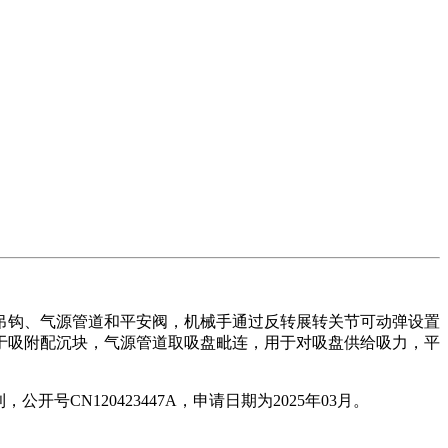
钩、气源管道和平安阀，机械手通过反转展转关节可动弹设置
于吸附配沉块，气源管道取吸盘毗连，用于对吸盘供给吸力，平
CN120423447A，申请日期为2025年03月。