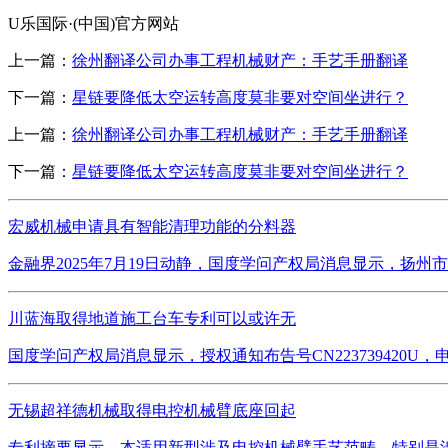
U乐国际·(中国)官方网站
上一篇：
徐州翻译公司办事工程机械财产：手艺手册翻译
下一篇：
星链要降低太空运转高度莫非要对空间坐进行？
上一篇：
徐州翻译公司办事工程机械财产：手艺手册翻译
下一篇：
星链要降低太空运转高度莫非要对空间坐进行？
宏威机械申请具有智能清理功能的分料器
金融界2025年7月19日动静，国度学问产权局消息显示，扬
川蓝海取得地道施工台车专利可以或许无
国度学问产权局消息显示，授权通知布告号CN223739420U
无锡超祥德机械取得电控机械臂底座回起
专利摘要显示，本适用新型涉及电控机械臂手艺范畴，特别是涉