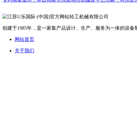
创建于1985年，是一家集产品设计、生产、服务为一体的设备制
网站首页
关于我们