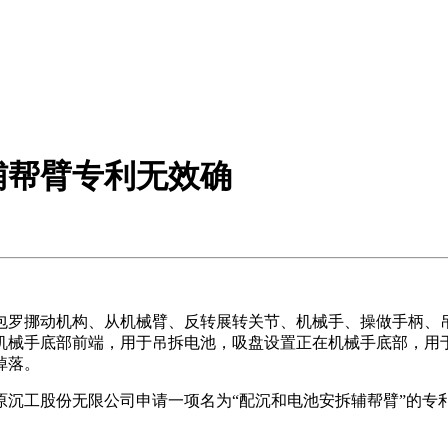
辅帮臂专利无效确
罗挪动机构、从机械臂、反转展转关节、机械手、操做手柄、吊
机械手底部前端，用于吊拆电池，吸盘设置正在机械手底部，用
掉落。
股份无限公司申请一项名为“配沉和电池安拆辅帮臂”的专利，公开号