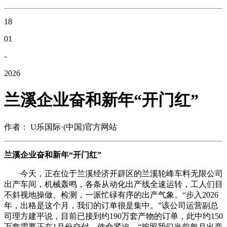
18
01
-
2026
兰溪企业奋和新年“开门红”
作者： U乐国际·(中国)官方网站
兰溪企业奋和新年“开门红”
今天，正在位于兰溪经济开辟区的兰溪轮峰车料无限公司
出产车间，机械轰鸣，各条从动化出产线全速运转，工人们目
不斜视地操做、检测，一派忙碌有序的出产气象。“步入2026
年，出格是这个月，我们的订单很是集中。”该公司运营副总
司理方建平说，目前已接到约190万套产物的订单，此中约150
万套需要正在1月份交付，使命紧迫。“按照我们当前每月出产