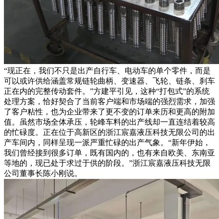
“现正在，我们不只是出产自行车、电动车的单个零件，而是
可以或许供给涵盖常规链轮曲柄、变速器、飞轮、链条、刹车
正在内的完整传动套件。”方建平引见，这种“打包式”的系统
处理方案，恰好契合了当前客户端和市场端的强烈需求，加强
了客户粘性，也为企业带来了更不变的订单来历和更高的附加
值。虽然市场全体承压，轮峰车料的出产线却一直连结着较高
的忙碌度。正在位于高新区的浙江宸嘉液压科技无限公司的出
产车间内，同样呈现一派严重忙碌的出产气象。“新年伊始，
我们曾经接到很多订单，既有国内的，也有来自欧美、东南亚
等地的，现已处于求过于供的阶段。”浙江宸嘉液压科技无限
公司董事长陈小刚说。