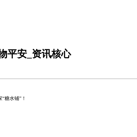
物平安_资讯核心
“糖水铺”！