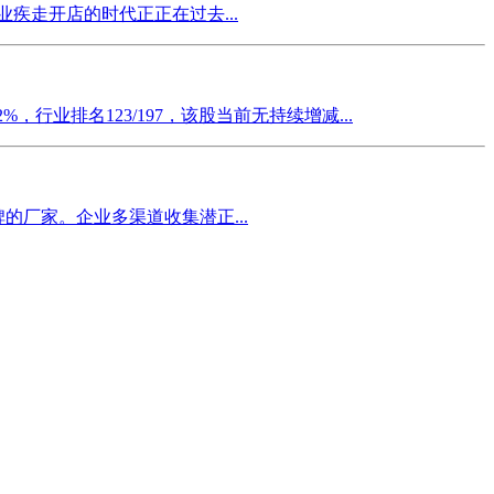
疾走开店的时代正正在过去...
%，行业排名123/197，该股当前无持续增减...
厂家。企业多渠道收集潜正...