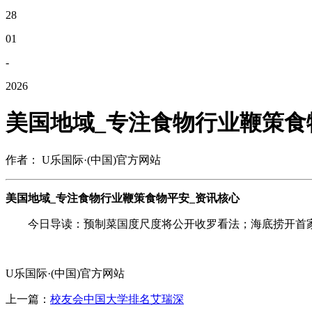
28
01
-
2026
美国地域_专注食物行业鞭策食
作者： U乐国际·(中国)官方网站
美国地域_专注食物行业鞭策食物平安_资讯核心
今日导读：预制菜国度尺度将公开收罗看法；海底捞开首家
U乐国际·(中国)官方网站
上一篇：
校友会中国大学排名艾瑞深