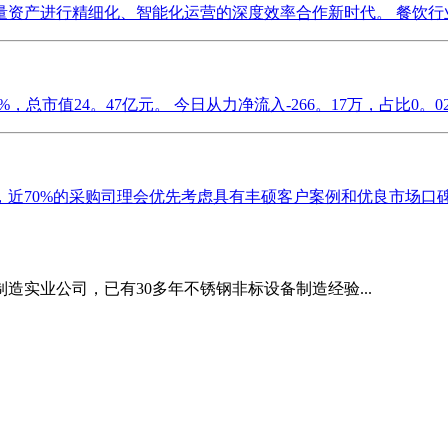
资产进行精细化、智能化运营的深度效率合作新时代。 餐饮行业
%，总市值24。47亿元。 今日从力净流入-266。17万，占比0。02
近70%的采购司理会优先考虑具有丰硕客户案例和优良市场口碑的
造实业公司，已有30多年不锈钢非标设备制造经验...