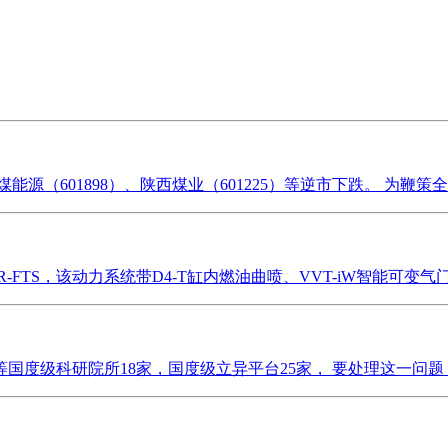
中煤能源（601898）、陕西煤业（601225）等逆市下跌。 为鞭
FTS，该动力系统带D4-T缸内燃油曲喷、VVT-iW智能可变气
度级科研院所18家，国度级立异平台25家， 要处理这一问题，