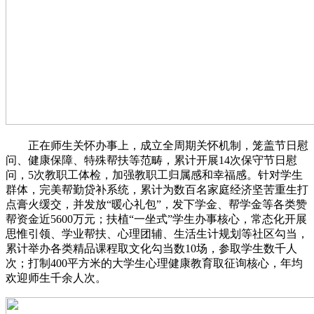
正在师生关怀办事上，成立全周期关怀机制，笼盖节日慰
问、健康保障、特殊帮扶等范畴，累计开展14次保守节日慰
问，5次教职工体检，加强教职工归属感和幸福感。针对学生
群体，完美帮勤贷补系统，累计为数百名家庭经济坚苦重生打
点膏火缓交，并发放“暖心礼包”，发下学金、帮学金等各类赞
帮资金近5600万元；扶植“一坐式”学生办事核心，常态化开展
思惟引领、学业帮扶、心理团辅、生活生计规划等社区勾当，
累计举办各类精品课程取文化勾当数10场，参取学生数千人
次；打制400平方米的大学生心理健康教育取征询核心，年均
欢迎师生千余人次。