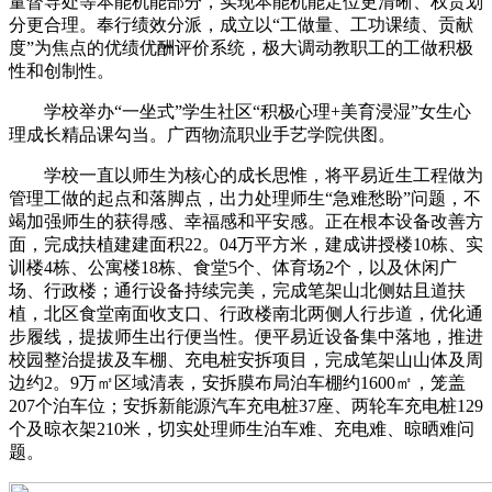
量督导处等本能机能部分，实现本能机能定位更清晰、权责划
分更合理。奉行绩效分派，成立以“工做量、工功课绩、贡献
度”为焦点的优绩优酬评价系统，极大调动教职工的工做积极
性和创制性。
学校举办“一坐式”学生社区“积极心理+美育浸湿”女生心
理成长精品课勾当。广西物流职业手艺学院供图。
学校一直以师生为核心的成长思惟，将平易近生工程做为
管理工做的起点和落脚点，出力处理师生“急难愁盼”问题，不
竭加强师生的获得感、幸福感和平安感。正在根本设备改善方
面，完成扶植建建面积22。04万平方米，建成讲授楼10栋、实
训楼4栋、公寓楼18栋、食堂5个、体育场2个，以及休闲广
场、行政楼；通行设备持续完美，完成笔架山北侧姑且道扶
植，北区食堂南面收支口、行政楼南北两侧人行步道，优化通
步履线，提拔师生出行便当性。便平易近设备集中落地，推进
校园整治提拔及车棚、充电桩安拆项目，完成笔架山山体及周
边约2。9万㎡区域清表，安拆膜布局泊车棚约1600㎡，笼盖
207个泊车位；安拆新能源汽车充电桩37座、两轮车充电桩129
个及晾衣架210米，切实处理师生泊车难、充电难、晾晒难问
题。