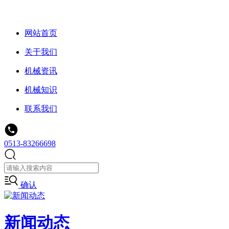
网站首页
关于我们
机械资讯
机械知识
联系我们
0513-83266698
确认
新闻动态