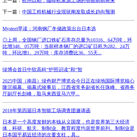
上一篇：
杭州以勒：咖啡机泉源工场的智能制制将来
下一篇：
中国工程机械行业现状阐发取成长趋向预测
Mysteel早读：河南钢厂冬储政策出台日本选
◎上周，全国钢厂进口铁矿石库存总量为10316。64万吨，环
比增348。05万吨；当前样本钢厂的进口矿日耗为282。24万
吨，环比增1。29万吨；库存消费比36。55天...
绿博会首日中软高科“护照识读”和“智
2025中国（南昌）绿色财产博览会今日正在绿地国际博览核心
隆沉揭幕。揭幕式竣事后，江西省常务副省长任珠峰、省商务
厅副厅长彭峰，取马来西亚马六甲...
2018年第四届日本智能工场调查团邀请函
日本是一个高度发财的本钱从义国度，也是世界第三大经济
体，科研、航天、制制业、教育程度均居世界前列。制制业是
日本国平易近经济的次要支柱，具...