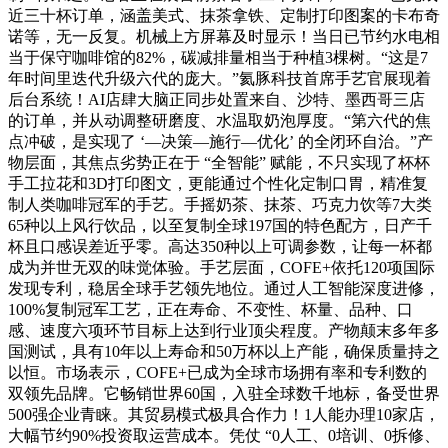
近三十杯订单，涵盖美式、抹茶拿铁、定制打印图案的卡布奇
诺等，无一反复。机械上方屏幕及时显示！当日已节约水电相
当于保守咖啡馆的82%，碳减排量相当于种植3棵树。“这是7
年时间里迭代升级六代的庞大。”氦豚科技首席手艺官展现着
后台系统！AI店肆大脑正同步处置来自、沙特、墨西哥三店
的订单，并从动调整研磨度、水温取奶泡厚度。“第六代的焦
点冲破，是实现了 ‘—决策—施行—优化’ 的全闭环自治。”产
物层面，其焦点劣势正在于 “全智能” 赋能，不只实现了杯杯
手工拉花和3D打印图文，更能通过个性化定制口胃，精准复
制人类咖啡冠军的手艺。手摇奶茶、抹茶、巧克力饮等7大类
65种以上风行饮品，以至复制全球197国的特色配方，日产千
杯且口感误差近乎零。高达350种以上可调参数，让每一杯都
成为并世无双的味觉体验。手艺层面，COFE+依托120项国际
发现专利，稳居全球手艺领先地位。通过人工智能深度进修，
100%复制冠军工艺，正在寿命、不变性、杯量、品种、口
感、速度六项环节目标上达到行业顶尖程度。产物颠末多年多
国测试，具有10年以上寿命和50万杯以上产能，确保质量持之
以恒。市场表示，COFE+已成为全球市场拥有率和专利数的
双领先品牌。它畅销世界60国，入驻全球数千地标，备受世界
500强企业青睐。其贸易模式极具合作力！1人能办理10家店，
大幅节约90%投资取运营成本。凭仗 “0人工、0培训、0拆修、