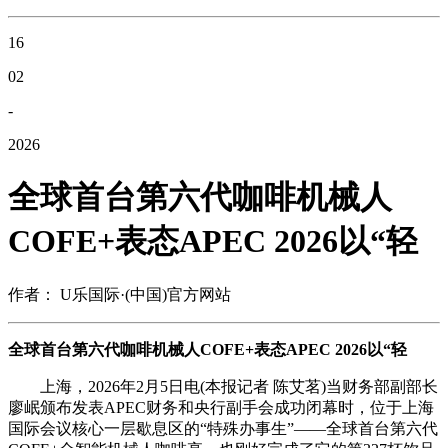
16
02
-
2026
全球首台第六代咖啡机械人
COFE+表态APEC 2026以“轻
作者： U乐国际·(中国)官方网站
全球首台第六代咖啡机械人COFE+表态APEC 2026以“轻
上海，2026年2月5日电(本报记者 陈艾茗)当财务部副部长
廖岷颁布发表APEC财务和央行副手会成功闭幕时，位于上海
国际会议核心一层歇息区的“特殊办事生”——全球首台第六代