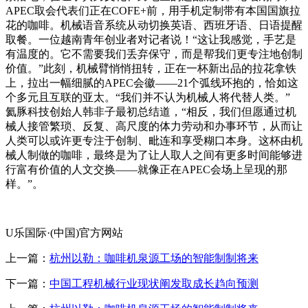
APEC取会代表们正在COFE+前，用手机定制带有本国国旗拉
花的咖啡。机械语音系统从动切换英语、西班牙语、日语提醒
取餐。一位越南青年创业者对记者说！“这让我感觉，手艺是
有温度的。它不需要我们丢弃保守，而是帮我们更专注地创制
价值。”此刻，机械臂悄悄扭转，正在一杯新出品的拉花拿铁
上，拉出一幅细腻的APEC会徽——21个弧线环抱的，恰如这
个多元且互联的亚太。“我们并不认为机械人将代替人类。”
氦豚科技创始人韩非子最初总结道，“相反，我们但愿通过机
械人接管繁琐、反复、高尺度的体力劳动和办事环节，从而让
人类可以或许更专注于创制、毗连和享受糊口本身。这杯由机
械人制做的咖啡，最终是为了让人取人之间有更多时间能够进
行富有价值的人文交换——就像正在APEC会场上呈现的那
样。”。
U乐国际·(中国)官方网站
上一篇：
杭州以勒：咖啡机泉源工场的智能制制将来
下一篇：
中国工程机械行业现状阐发取成长趋向预测