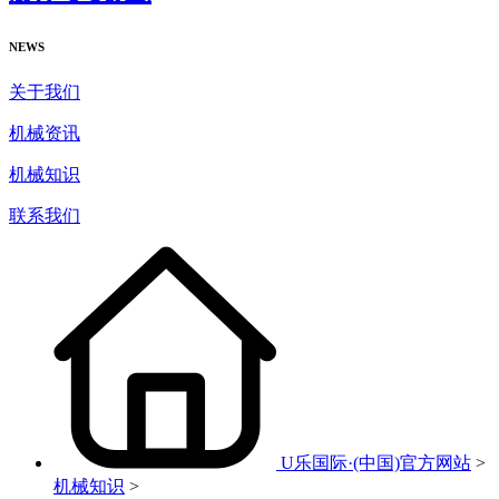
NEWS
关于我们
机械资讯
机械知识
联系我们
U乐国际·(中国)官方网站
>
机械知识
>