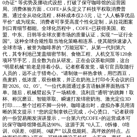
0办证” 等劣势及挪动式设想，打破了保守咖啡馆的运营困
局。消费体验方面，COFE+从头定义了科技平权取消费普
惠。通过全从动化流程，杯杯成本仅2-5元，让 “人人畅享优品
平价” 成为现实。消费者可享受高度个性化定制，从拉花图案
到口胃细节都能。全球化历程中，COFE+已获得美国、欧
盟、中东、日韩等全球次要市场的质量认证，实现 “一证行全
国”。这种全球合规性取当地化策略相连系，使其能快速渗入
全球市场，被誉为咖啡界的 “万能冠军”。从第一代到第六
代，其专利池已笼盖细密节制、食物工程、人机交互等120余
项环节手艺，且全数为自从研发。正在会议茶歇间隙，这台
“明星机械”前老是排着小队。记者察看发觉，吸引官员取随行
人员的，远不止于猎奇心。“请制做一杯热拿铁，用巴西豆，
燕麦奶，低浓度，双份糖浆，并正在奶泡上打印今天会议的日
期‘2026。02。05’。”一位代表团通过多言语触屏界面熟练下
单。随后，机械臂起头了一场精准、流利且“通明”的跳舞！取
杯、称沉磨豆、智能萃取、瞬速打发绵密奶泡、激光定位3D
打印……整个过程不脚一分钟。咖啡递出时，虚拟办事员用清
晰的英文提示！“您的定制拿铁已完成，小心烫口。”记者获得
的一份贸易阐发演讲显示，一台第六代COFE+的运营成本可
比保守咖啡馆降低高达90%。这源于其 “0人工、0拆修、0培
训、0误差、0损耗、0破产” 以及低能耗、高坪效的特点。占