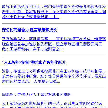
取线下金店热度相呼应，部门银行渠道的投资金条也起头供应
严重。近期，多家银行线上、线下渠道的投资类实物金条，遍
及处于临时无货或售罄形态。【...
深切协商聚合力 建言献策帮成长
马秀珍委员说，演讲坐位高，一直把扶植摆正在首位，慎密环
绕自治区党委加速扶植先行区、建立示范区相关摆设开展工
做；工做行动实，实干，做到言之...
“人工智能+制制”鞭策出产智能化跃升
近期，多家上市公司稠密披露其正在工业机械人范畴的相展，
笼盖焦点零部件研发、细分场景使用等多个环节环节，展示出
差同化的成长思。 人平易近日概...
周晓光：若何认识人工智能对就业的影响
人工智能做为21世纪最具性的手艺，正以史无前例的迭代速