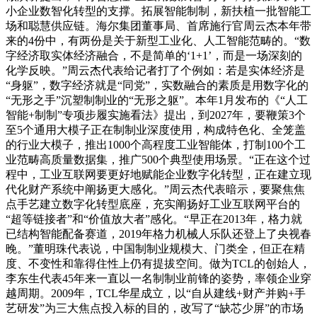
小企业数智化转型的支撑。拓展智能制制，新扶植一批智能工
场和聪慧供应链。海尔集团董事局、首席施行官周云杰本年带
来的4份中，有两份是关于新型工业化、人工智能范畴的。“数
字经济取实体经济融合，不是简单的‘1+1’，而是一场深刻的
化学反映。”周云杰代表给记者打了个例如：若是实体经济是
“身躯”，数字经济就是“同党”，实数融合的素质是用数字化的
“无形之手”沉塑制制业的“无形之躯”。本年1月发布的《“人工
智能+制制”专项步履实施看法》提出，到2027年，要鞭策3个
至5个通用大模子正在制制业深度使用，构成特色化、全笼盖
的行业大模子，推出1000个高程度工业智能体，打制100个工
业范畴高质量数据集，推广500个典型使用场景。“正在这个过
程中，工业互联网要更好地赋能企业数字化转型，正在建立现
代化财产系统中阐扬更大感化。”周云杰代表暗示，要聚焦焦
点手艺建立数字化转型底座，充实阐扬好工业互联网平台的
“超等链接者”和“价值放大者”感化。“早正在2013年，格力就
已结构智能配备赛道，2019年格力机械人乐队还登上了央视春
晚。”董明珠代表说，中国制制业规模大、门类全，但正在精
度、不变性和靠得住性上仍有提拔空间。做为TCL的创始人，
李东生代表45年来一直以一名制制业前锋的姿势，率领企业穿
越周期。2009年，TCL华星成立，以“自从建线+财产并购+手
艺研发”为三大焦点投入标的目的，改写了“缺芯少屏”的市场