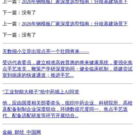
上一篇：
2026年钢模板厂家深度选型指南：分歧基建场景下
下一篇：没有了
上一篇：
2026年钢模板厂家深度选型指南：分歧基建场景下
下一篇：没有了
无数细小立异出现点亮一个壮阔将来——
受访代表委员，建立精准高效普惠的将来健康系统，要强化焦
点手艺攻关，鞭策产学研深度协同；健全临床机制，搭建尝试
室到病床的快速通道；推进手艺...
“工业智能大模子”给中药插上AI同党
他，应由国度相关部委牵头，组织中药企业、科研院所、高校
及配备制制企业深度联动，环绕数据尺度同一、焦点手艺迭
代、配备适配研发等环节开展结合...
金融_财经_中国网