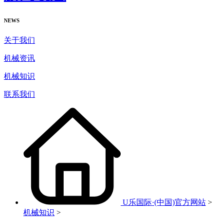
NEWS
关于我们
机械资讯
机械知识
联系我们
U乐国际·(中国)官方网站
>
机械知识
>