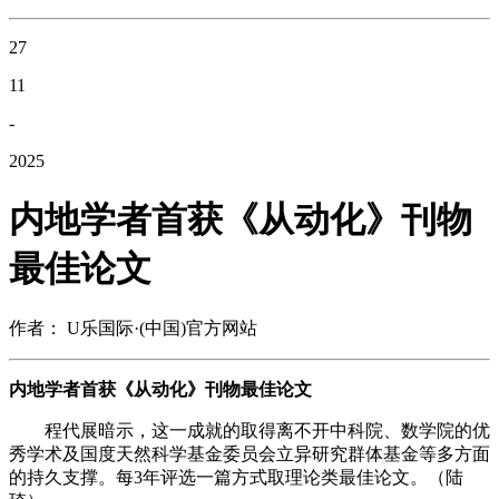
27
11
-
2025
内地学者首获《从动化》刊物
最佳论文
作者： U乐国际·(中国)官方网站
内地学者首获《从动化》刊物最佳论文
程代展暗示，这一成就的取得离不开中科院、数学院的优
秀学术及国度天然科学基金委员会立异研究群体基金等多方面
的持久支撑。每3年评选一篇方式取理论类最佳论文。（陆