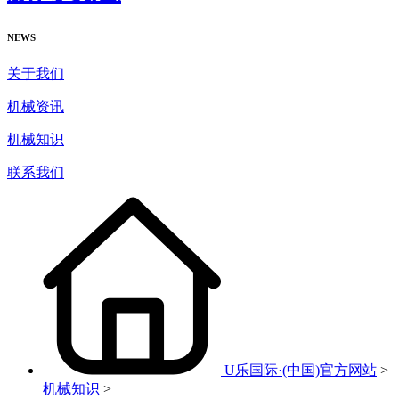
NEWS
关于我们
机械资讯
机械知识
联系我们
U乐国际·(中国)官方网站
>
机械知识
>