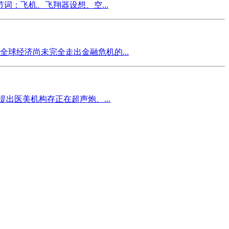
：飞机、飞翔器设想、空...
全球经济尚未完全走出金融危机的...
出医美机构存正在超声炮、...