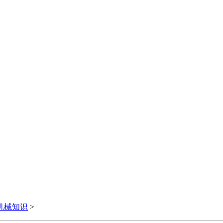
机械知识
>