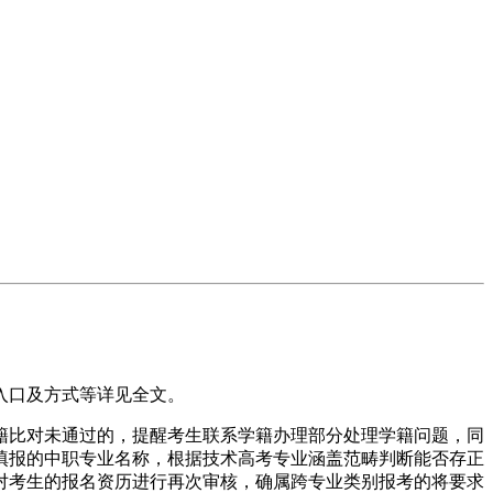
入口及方式等详见全文。
比对未通过的，提醒考生联系学籍办理部分处理学籍问题，同
填报的中职专业名称，根据技术高考专业涵盖范畴判断能否存正
对考生的报名资历进行再次审核，确属跨专业类别报考的将要求