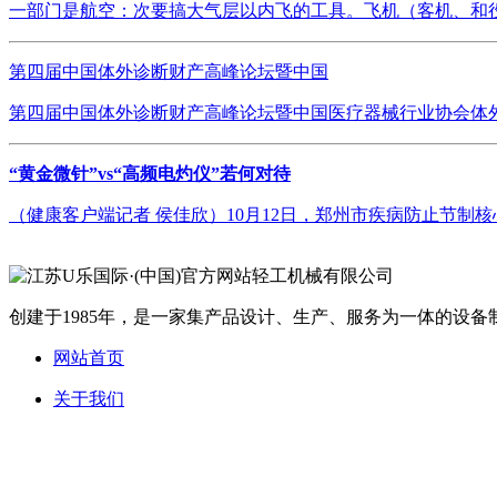
一部门是航空：次要搞大气层以内飞的工具。飞机（客机、和役
第四届中国体外诊断财产高峰论坛暨中国
第四届中国体外诊断财产高峰论坛暨中国医疗器械行业协会体外诊断
“黄金微针”vs“高频电灼仪”若何对待
（健康客户端记者 侯佳欣）10月12日，郑州市疾病防止节制
创建于1985年，是一家集产品设计、生产、服务为一体的设备制
网站首页
关于我们