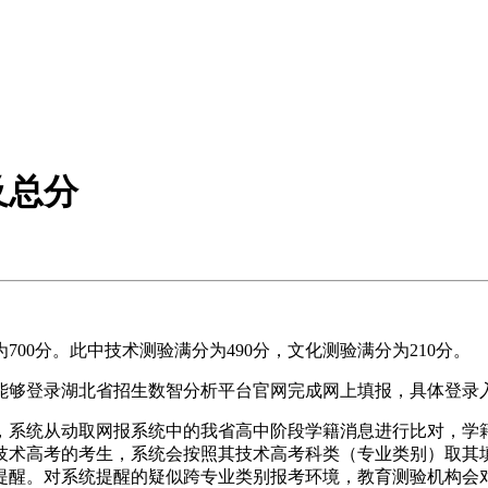
及总分
00分。此中技术测验满分为490分，文化测验满分为210分。
生能够登录湖北省招生数智分析平台官网完成网上填报，具体登录
系统从动取网报系统中的我省高中阶段学籍消息进行比对，学籍
技术高考的考生，系统会按照其技术高考科类（专业类别）取其
提醒。对系统提醒的疑似跨专业类别报考环境，教育测验机构会