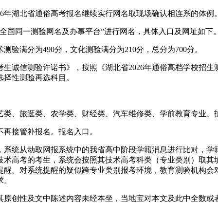
026年湖北省通俗高考报名继续实行网名取现场确认相连系的体
全国同一测验网名及办事平台”进行网名，具体入口及网址如下
验满分为490分，文化测验满分为210分，总分为700分。
信测验许诺书》，按照《湖北省2026年通俗高档学校招生测
选择性测验再选科目。
、旅逛类、农学类、财经类、汽车维修类、学前教育专业、护理专
，不再接管补报名。报名入口。
系统从动取网报系统中的我省高中阶段学籍消息进行比对，学籍
技术高考的考生，系统会按照其技术高考科类（专业类别）取其
提醒。对系统提醒的疑似跨专业类别报考环境，教育测验机构会
求。
原创性及文中陈述内容未经本坐，当地宝对本文及此中全数或者