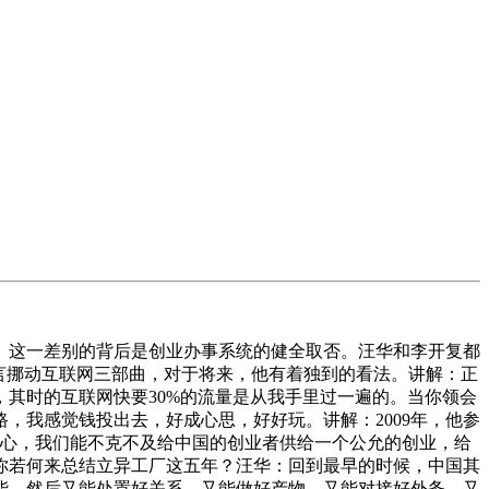
，我们是获得了创业者的良多正向的回馈。所以，我们这边良多的同窗，以至家里的小孩还几个月的时候，虽然很对不起身里人，就来回地出差，每天跟创业者一路经常工做到十点十一点，每小我都相信本人做的工作，不只仅是别的一个VC，而是实正鞭策行业成心义的工作。然后具体到办理方面来说的话，我们团队是一个很是情愿复盘的团队。我们的合股人，投资司理，每一两周，城市大师坐正在一路花很长时间正在一路，不是会商具体的营业和标的目的，而是会商案例，跟创业者之间的交互，哪些做得好，哪些做得欠好。好比说一个同窗会把我比来和创业者交互的案例拿出来讲，所有其它的投资司理总监和合股人，城市把本人碰到的雷同的工作，然后也拿过来比力说，大师会商怎样样做得更好。正在这个过程中，其实感受到创业工厂虽然没有定那么多条规，可是大师构成了很是本人内部的不写正在条则上的很是强的工做准绳、工做和工做方式。大师感觉过去五年的挪动互联网曾经是一个庞大的了，可是我一曲感觉，这个才是一个实正的大时代的起头，就像过去的十五年的互联网和过去五年的挪动互联网，就跟昔时的蒸汽机方才发现的时候，和昔时的电力方才发现的时候，只用正在家庭的照明和灯，和少数的工场里面。正在其时的时候，别人曾经感觉这事很大了，庞大的变化了，但比起蒸汽机或者更较着的电力，正在后面的使用，到了千家万户，到了我们用手机或者所有的（电器），电力实正把世界改变的时候，你会发觉最早的十几年，电力正在灯和工场形成的跟它最初对整个社会形成的沉塑，是完全不值一谈的，所以到现正在为止，所能的互联网和挪动互联网到现正在的成长，从昔时互联网泡沫到现正在为止，其实只是相当于刚起头用到了灯上，或者用到工场，方才起头创制了一个虚拟的世界，而整小我类，被虚拟世界，或消息的大时代，才方才起头，跟昔时跟工业是划一量级的。我们现正在投资的所有公司，正在我看来，从大角度只能分成两类，第一类是提高整个社会效率的，把整个社会从动化掉的，若是是要出发，什么电子商务，O2O或什么的，包罗Uber如许的公司，现实上都是要干统一件事，效率越来越高，需要的人越来越少，。我们越来越廉价的传感器，越来越廉价的投资的其它硬件的工具，包罗使用正在各个范畴，流程化，物联网上，或者工场机械的从动化，制制业需要的人也越来越少了。而正在的某些超市里面，曾经没有收银员了，由于良多超市都没有收银员了，正在，由于完满是靠自帮刷卡和CCTV系统，然后就代替了超市的收银员，当然后台要一两小我来和处置突发事务，但现实上也是如许，以至谷歌的无人驾驶汽车，若是这工具实的投入利用的话，连快递员都不需要了。汪华：我就说这是一半嘛，从动化实的速度太快了。昔时你想，已经有些年代，90%的人都正在种地。人每年花的钱可能大部门也花正在买地里种的工具上，可是工业之后，发觉这个社会只需10%的人种地就行了，90%的人处置制制业和工业办事业。所以这时候你适才的问题，接下来的人怎样办，再往后成长的话，社会从动化越高，你会发觉只需10% 的人需要出格要种地，可能只需要30%的人去做保守制制业和保守办事业，剩下的人，社会不需要这么多人干活。汪华：那就是我们投资的另一半公司，就是帮帮人掉，就当你来说，你每天到底有几多，其实是无意正在微博，微信，看视频或者什么样的工作上，下棋，而不是正在出产上。汪华：所以无论你投的什么逛戏公司，社交收集公司，以至像9158如许的公司，或者新一代的各类各样的公司，现实上有可能发生的一件工作是，接下来的良多的人需要的就是上的消费品。汪华：不必然时间，好比说无论是出产仍是消费，上的消费，或者无论是网逛，就是第一个例子，其实良多的范畴，你教育也是别的一个例子，其它的这些也是，以至新的文娱都不是保守的模式了，好比说正在良多新一代人眼里，看别人打逛戏本身就是一种文娱，以至正在新一代系统里面，并不必然只要明星才能出产内容，好比说像正在9158，草根的收集小说或者是什么这些人，以至良多正在新一代人里面，曾经有大量的时间，你看现正在通俗人，曾经把花正在虚拟世界的时间比花正在实正在世界里的时间要多了吧。汪华：其实我适才说了，值得投资的缘由是变化，其实由于有潜正在的变化才值得投资，一个我认为这个世界本身就要发生变化了，最大的，往小来说的话，用户本身也是正在发生变化，其实良多的者是来自于人群变了。好比说我以至都不说90后，95后。 95后这一代人是实正的第一代，从生下来那天起头，就有互联网，95年中国人就有互联网了，正在他们上小学或中学的时候就有挪动互联网了。这代人他们他们从小起头接管消息的体例，处置消息体例，跟别人交互的体例，消息量，世界不雅，价值不雅，消费不雅，所有的工具，都纷歧样，他们跟之前的人，不是以前的春秋形成的代差，而是他们是第一代虚拟世界的原居平易近。虽然我也从95年起头利用互联网，我只是半落发的。我的世界不雅不是被这套工具塑制的，所以之所以未来有良多工具被，第一个缘由是由于所谓的挪动互联网，廉价的传感器，整个社会被联网化，数字化，效率化。别的一个缘由就是由于全新的这代人，现实上我感觉是两个完全纷歧样工具的稠浊品，一个互联网模式是说，我操纵互联网的流程，和互联网的效率的体例，物理上某些工作的流程做法，让它晓得极大的效率，这是一种互联网思维，还有一种互联网思维现实上是说针对于互联网的原居平易近，分歧的消费不雅，世界不雅，分歧的达到体例，针对他们定位这些用户群，把产物包拆成他们所需要的体例，然后给他们制做产物，这是两个平安纷歧样的互联网思维，但经常被拉正在一路讲。李志刚：从客岁底起头，Crise到美国去，正在硅谷做投资，第一投资了十几家创业公司，第一为什么要想到去美国公司，第二投资的是哪一些项目。汪华：其实我们虽然说中国现正在晚期投资越来越好，中关村很好，但和硅谷仍是有蛮大差距的。曲到现正在为止，有些同窗，虽然我不服气，但一些美国人做的评判，我仍是没法完全否定，中国的立异大部门是使用层面的立异，而硅谷的良多立异是Application，使用方面的立异。而美国更多是Technology、Fundamental、Disruptive的立异，更多是偏根本的科技，根本的模式和性的立异，中国更多的是偏使用层面的立异，这点我没法甘愿宁可，但我没法不认这句话。汪华：所以硅谷现实上是个光阴机械，无论是我们投资给我们带来报答，也给我们带来些关于将来的愿景，也很大程度上给投资中国的公司供给很好的窗口。我们经常组织CEO到硅谷去，由于我们正在硅谷成立了很好的投资和成立之后，我们的创业者去建良多的公司的话，就很好，能见过Uber的创始人，见到良多很好的创始人，进行沟通，就是由于我们正在硅谷有存正在，并且本地的创业公司认为我们有价值，并且我们正在硅谷是扎根的。所以包罗你看到Paypal的创始人，我们都能见到。第二个是，一个不太成熟的胡想吧，凭啥我们中国的创业公司，做的工具就只不外是中国的，而硅谷的良多创业公司从第一天起头，他的营业就是除了中国以外的全球的。我想帮帮我们的曾经做大的公司去拓展全球市场，我也但愿能帮帮一些，看上去可能有点狂一些，哪怕正在初级阶段就怀揣着去间接攻打全球市场胡想的一些创业者，能供给扎结实实的帮帮。李志刚：你不是很情愿加入这种社交勾当，若是不是我们认识五年，可能很难对话。本年前不久是特斯拉CEO的马斯克来中国，说你消息量很大，我想问一下这是为什么。汪华：说起来的话，若是为了工做目标，必定是很牵强了，必定是了。人总有点乐趣，然后我对电动车这事本来就很有乐趣，然后艾伦•马斯克又是个很成心思的人，所以，然后去文娱去吧。我买了辆，我出格看好电动车，若是再配上谷歌的无人驾驶，那是完全改变世界的一个事。 你想若是如许的话，整个世界的物流系统，出产制制系统，什么系统都有可能变化，以至整个交通系统都有变化，若是电动汽车加上无人驾驶，说不定任何人都不需要买车了，买车干嘛呢。汪华：当然，若是你出格爱车，你买车没问题，可是一般环境下，都从动驾驶了，并且电动车，我每天出门之前，就拿一个手机软件点一下，说我要去哪里，车