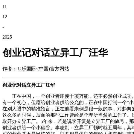
11
12
-
2025
创业记对话立异工厂汪华
作者： U乐国际·(中国)官方网站
创业记对话立异工厂汪华
正在中国，一个创业者即便十项万能，还不必然创业成功。而正在大洋彼岸的硅谷，创业者往往只需要有一技之长就能够。这一差别的背后是创业办事系统的健全取否。汪华和李开复都有一个初心，但愿给创业者供给公允的，正在中国打制一个“小硅谷”。讲解：他是一流的晚期投资机构创始人，五年前就曾预言挪动互联网三部曲，对于将来，他有着独到的看法。讲解：正在别人眼中的精准预言，正在他看来倒是很一般的事，对趋向的切确把握，来历于对现实的完整认知。汪华：极端的角度来说，其时的互联网快要30%的流量是从我手里过一遍的。当你领会这么多的时候，后面的那些工作曾经是个理所当然的工作了。汪华：小我理财，没有乐趣，只是一种承担。我和创业者正在一路，我感觉钱投出去，好成心思，好好玩。讲解：2009年，他参取开办立异工厂。5年来，若是说李开复是立异工厂的旗号，那么汪华就是旗下勤奋的践行者。汪华：其实我跟开复都有一个初心，我们能不克不及给中国的创业者供给一个公允的创业，给创业者供给一个小硅谷。李志刚：立异工厂顿时就五周年，其时立异工厂成立的时候，李开复是旗号，但汪华是扛旗号的人，你若何来总结立异工厂这五年？汪华：回到最早的时候，中国其时的创业并不是出格的好，良多很是优良的年轻人和有创业志向的人，得不到出格多的支撑你做为一个创业者，必需是十项万能，然后又能处置好关系，又能做好产物，又能对接好外务，又能管好公司，又能什么，最初你还不必然能做成。而正在硅谷的话，你一个创业者实想做什么工作的话，你只需做好一件工作，你只需有个出格长的长处，你就能够安心斗胆，没有顾及地去干。凭着一个设法就能拿到十万美金，然后最初做到了一个好的手艺之后，就能获取各类各样的帮帮。而正在公司只要十几小我的时候，像Eric Schmidt正在硅谷的Novell其时的公司的首席科学家，就情愿插手只要十几小我的小公司。我想要流量的话，Facebook这种大公司的API都，然后好的人才排着队都往创业公司里面跳。汪华：其时我出格想做挪动互联网，开复想搀扶中国年轻人创业，回到最早的时候，其实我跟开复都有一个初心，能不克不及给中国的创业者供给一个公允的创业，给创业者供给一个小硅谷。所以我们立异工厂其时成立的时候，就被别人叫做孵化器，然后第一个投资范畴也是挪动互联网，这就是所有一切工作的起点和初心。汪华：立异工厂本人的模式，其实我们也是个创业公司，正在不竭的迭代，两头也有过苍茫可是从最终的结果和最后的初心来讲的话，我感觉仍是蛮欣慰的，我感觉都达到了。我记得我们10年的时候，09年10年的时候，刚起头的时候，中国只要很少的晚期投资机构，我们几乎是唯逐个家专做晚期投资的。我印象中从11年起头，当我们正在挪动互联网做出一些成就之后，中国就起头呈现了越来越多的一些创业孵化或者某某工厂如许的工具，其时其实我们仍是感受蛮欣慰的。再到客岁，整个的晚期投资发生了一个爆炸性的增加，正在这个过程中，起首必定是汗青的大势所趋，可是我感觉我们仍是起到必然的模式摸索和示范感化的。11年的时候，我们挪动互联网做得不错，别人感觉本来做晚期投资也是能有报答的，也是能有很好的工作的。再到后来，别人会发觉，其实年轻人也是能够投资，到现正在为止，越来越多，创业者不像本来09年那么难拿了。并且创业者获得各类各样的办事和帮帮，也是越来越名正言顺。现正在越来越多的投资机构起头设立HR，marketing专业的办事团队，起头沉视投后，起头给创业者供给价值，我们若是或多或少正在里面起了很大的感化的话，那我感觉我们最早的目标就曾经达到了。李志刚：最早的时候，给创业者供给一些财政，法务的一些投后办事，可是现正在其它的投资机构也正在学立异工厂，那立异工厂若何再领先一步？汪华：起首我们跟其它的晚期投资人和投资机构不存正在合作关系，由于晚期投资没有合作。只要越来越多的情面愿做晚期投资，这个土才能弄得越来越肥。然后如许的话才有越来越多的创业者敢于出来创业，怯于出来创业，然后对我们来说，是变得更好了。所以接下来我们要干的工作，其实就是果断我们的决心，继续给创业者供给更成心义的生态系统和办事。第一个，做的人多了之后，就用不着像以前一样，啥事都干了。（把我们）更擅长的给创业者供给帮帮干得更好，第二个，其实我们那么多年做晚期那么多经验和能力，其实都是能够给大师，像源代码一样共享出去的，好比说前段时间有100X加快器，投资机形成立本人的HR团队（画面不分歧，不可就间接删掉），然后创始人各类各样的社区和兄弟会，其实我们很早就起头做如许的事，我们的能力经验和做法，以至我们的一些工具都能够分享给其它有志于，无论是创业者也好，哪怕不是我们投资的，仍是说有志于一路做晚期的其它机构，和投资人，我们都能够分享的，这现实上是更好的。讲解：从孵化机制到投后办理，现在的立异工厂曾经走出一条本人的成功模式，而且越来越多的机构起头参照这种模式运营。可是，其时间回到五年以前，立异工厂模式却颇受质疑。第一个是说我们无论是开复和我都是从公司出来，之前都不是做投资的，然后去做投资，别人感觉可能不靠谱，可是这个的话是靠时间证明的。其时有个概念是说，做为投资人，其实只需当伯乐就行了，你最主要的是你当神枪手，你用脑力文雅地去挑选那些创始人就行了，好的人就是一切，然后做那些投后、帮帮和价值的事都是多余的，这是其时第一个概念。然后我就感觉，都是坐着措辞不腰疼。我昔时本人创业的时候，实正最需要帮帮的时候，那些人正在哪里，我都赔了好几万万了，你对我还有啥意义。凭什么，投资人就该像选妃子一样，我选上了你，我给你一笔钱，你去吧。你完全不需要花精神的，睡一觉，五年之后，你这小我就帮你赔一百倍了，啥工具都不给我，我凭啥给你赔一百倍。若是其时供给那么一点点帮帮，就能叫温室里的花朵，那硅谷里的创业者叫啥。那简曲不叫温室里的花朵了，我都找不出一个描述词了，由于我们其时给创业者供给的一点点帮帮，比起硅谷的系统给创业者供给的帮帮，完全不正在一个数量级的。还有的概念是说，我们立异工厂现实上是对事不合错误人，认为我们不沉视人的价值，就选看到的事，找一些看上去比力年轻的创业者，然后让他们干活，工厂。你看我们良多创业者都比力年轻，之所以其时投资年轻的创业者，不是由于我们不看沉人，恰好是由于我们看沉人和相信人的潜力。汪华：到现正在为止，其实我们之前做得好的话，第一我们赌了挪动互联网，后来我们又赌了些其它的范畴，好比说智能硬件，我们也是每次做些工作的时候，我们能够看得比力前，从行业的素质来看问题，我们本人也都能够从创业者的需求来看问题，这是我们的第一个劣势。第二个劣势是，我们不是正在嘴上说的，我们实的是相信，我们若是能和创业者联手工做，我们创制了价值，而不是由于我们给了创业者钱，创业者正在帮我们做增值，这是我们本人的一些和焦点文化的劣势。第一个是我们会晚期就介入，不会正在这个范畴里面只投一家两家公司，会投良多，我们会正在这个范畴积累良多的学问。第二个，我们不会半年就不管。好比说我们09年做挪动互联网，14年还正在继续做挪动互联网。我们11年就起头做亚文化和新内容，然后针对于90后人群的，然后到现正在14年了，仍是正在做。然后我们会把我们投完的企业配合组织起来，不但是我们投资的Portfolio，以至我们正在跟整个行业配合成长，而我们正在一个范畴投资良多公司之后，我们会跟投资公司一路正在整个行业的角度里面，然后去办各类各样的企业峰会，或者碰撞新的营业模式。然后我们会把投资的公司很是深度地聚合起来，构成一个社区。好比你加入过我们的CEO的兄弟会，我们把大师组织起来，创制了雷同于兄弟会和EMBA如许的事，让我们正在某个范畴投过的公司可以或许深度合做和互订交流，讲解：做为一个晚期投资人，汪华对于将来趋向的把握很是精准。早正在2009年，汪华就预测将来挪动互联网将会履历三个阶段，起首是东西，再是社交，再是商务。 而这一奥秘预言，正在他本人看来，只不外是控制了更多的消息。李志刚：09年，其时第一次跟你碰头的时候，你其时提到挪动互联网的三步曲，第一个是