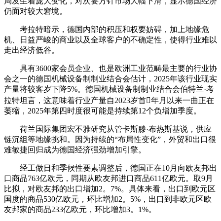
局发生着庞大变化，对次要方针市场大幅下滑，显示德国经济
仍面对较大窘境。
考拉特暗示，德国内部的积压和权要妨碍，加上地缘危
机、日益严峻的商业以及全球客户的不确定性，使得行业难以
走出经济低谷。
具有3600家会员企业、也是欧洲工业范畴最主要的行业协
会之一的德国机械设备制制业结合会估计，2025年该行业现实
产量将较客岁下降5%。德国机械设备制制业结合会伯特兰·考
拉特坦言，这意味着行业产量自2023岁首年月以来一曲正在
萎缩，2025年第四时度很可能是持续第12个负增加季度。
荷兰国际集团宏不雅研究从管卡斯滕·布热斯基说，供应
链沉组等地缘挑和。因为持续的“布局性变化”，外贸和出口很
难敏捷回归成为德国经济强劲增加引擎。
经工做日和季候性要素调整后，德国正在10月向欧友邦出
口商品763亿欧元，同期从欧友邦进口商品611亿欧元。取9月
比拟，对欧友邦的出口增加2。7%。具体来看，出口到欧元区
国度的商品530亿欧元，环比增加2。5%，出口到非欧元区欧
友邦家的商品233亿欧元，环比增加3。1%。