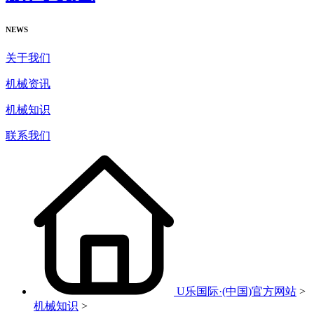
NEWS
关于我们
机械资讯
机械知识
联系我们
U乐国际·(中国)官方网站
>
机械知识
>