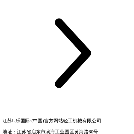
江苏U乐国际·(中国)官方网站轻工机械有限公司
地址：江苏省启东市滨海工业园区黄海路60号