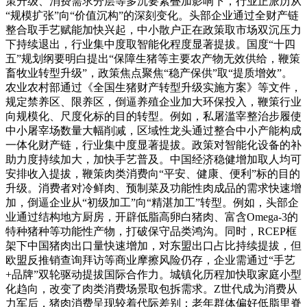
策升级、消费需求分层等多沉要素叠加影响下，行业正派历从
“规模扩张”向“价值沉构”的深刻变化。头部企业通过全财产链
整合取手艺赋能加快兴起，中小散户正在政策取市场双沉压力
下持续退出，行业集中度取智能化程度显著提拔。国度“十四
五”规划纲要明白提出“保障生猪等主要农产物无效供给，鞭策
畜牧业转型升级”，政策焦点聚焦“稳产保供”取“提质增效”。
农业农村部通过《全国生猪财产转型升级实施方案》等文件，
规定禁养区、限养区，倒逼养殖企业加大环保投入，鞭策行业
向规模化、尺度化标的目的转型。例如，私屠滥宰整治步履使
中小屠宰场数量大幅削减，区域性龙头通过整合中小产能构成
一体化财产链，行业集中度显著提拔。政策对智能化设备的补
助力度持续加大，加快手艺普及。中国经济稳健增加取人均可
安排收入提拔，鞭策肉类消费向“平安、健康、便利”标的目的
升级。消费者对冷鲜肉、预制菜及功能性肉成品的需求快速增
加，倒逼企业从“初级加工”向“精湛加工”转型。例如，头部企
业通过结构地方厨房，开辟低脂高卵白猪肉、富含Omega-3的
特种猪种等功能性产物，打破保守品类鸿沟。同时，RCEP框
架下中国猪肉出口量快速增加，对东盟出口占比持续提拔，但
欧盟反推销查询拜访等商业摩擦风险仍存，企业需通过“手艺
+品牌”双轮驱动提拔国际合作力。城镇化历程加快取家庭小型
化趋向，改变了肉类消费场景取包拆需求。Z世代成为消费从
力军后，猪肉消费呈现较着代际差别：老年群体偏好低脂里脊