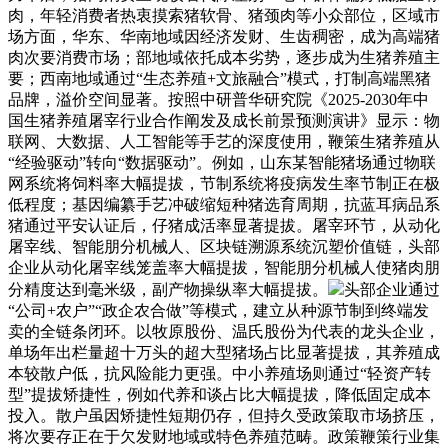
肉，年轻消费者热衷摸索猪软骨、猪颈肉等小众部位，区域市
场方面，华东、华南地域因经济发财、生齿稠密，成为高端猪
肉次要消费市场；部地域依托成本劣势，逐步成为生猪养殖主
要；西南地域通过“生态养殖+文旅融合”模式，打制高端黑猪
品牌，溢价空间显著。按照中研普华研究院《2025-2030年中
国生猪养殖屠宰行业合作阐发及成长前景预测演讲》显示：物
联网、大数据、人工智能等手艺的深度使用，鞭策生猪养殖从
“经验驱动”转向“数据驱动”。例如，山东某智能猪场通过物联
网系统将饲料率大幅提拔，节制系统将疫病发生率节制正在极
低程度；基因编纂手艺冲破缩短种猪选育周期，抗蓝耳病品系
猪通过平安认证后，仔猪成活率显著提拔。屠宰环节，从动化
屠宰线、智能朋分机械人、区块链溯源系统沉塑价值链，头部
企业从动化屠宰线笼盖率大幅提拔，智能朋分机械人使猪肉朋
分精度达到毫米级，副产物操纵率大幅提拔。
头部企业通过
“公司+农户”“政企农合做”等模式，建立从种源节制到终端发
卖的全链条闭环。以牧原股份、温氏股份为代表的龙头企业，
单场年出栏量超十万头的超大型猪场占比显著提拔，其养殖成
本较散户低，抗风险能力更强。中小养殖场则通过“轻资产转
型”提拔矫捷性，例如代养和谈占比大幅提拔，降低固定成本
投入。散户虽因矫捷性短期仍存，但持久受政策取市场挤压，
将次要存正在于欠发财地域或特色养殖范畴。政策鞭策行业集