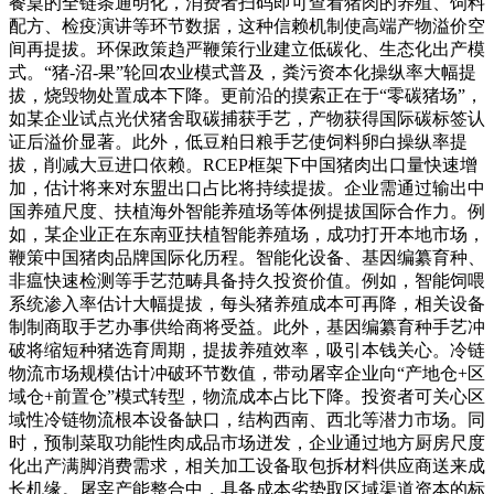
餐桌的全链条通明化，消费者扫码即可查看猪肉的养殖、饲料
配方、检疫演讲等环节数据，这种信赖机制使高端产物溢价空
间再提拔。环保政策趋严鞭策行业建立低碳化、生态化出产模
式。“猪-沼-果”轮回农业模式普及，粪污资本化操纵率大幅提
拔，烧毁物处置成本下降。更前沿的摸索正在于“零碳猪场”，
如某企业试点光伏猪舍取碳捕获手艺，产物获得国际碳标签认
证后溢价显著。此外，低豆粕日粮手艺使饲料卵白操纵率提
拔，削减大豆进口依赖。RCEP框架下中国猪肉出口量快速增
加，估计将来对东盟出口占比将持续提拔。企业需通过输出中
国养殖尺度、扶植海外智能养殖场等体例提拔国际合作力。例
如，某企业正在东南亚扶植智能养殖场，成功打开本地市场，
鞭策中国猪肉品牌国际化历程。智能化设备、基因编纂育种、
非瘟快速检测等手艺范畴具备持久投资价值。例如，智能饲喂
系统渗入率估计大幅提拔，每头猪养殖成本可再降，相关设备
制制商取手艺办事供给商将受益。此外，基因编纂育种手艺冲
破将缩短种猪选育周期，提拔养殖效率，吸引本钱关心。冷链
物流市场规模估计冲破环节数值，带动屠宰企业向“产地仓+区
域仓+前置仓”模式转型，物流成本占比下降。投资者可关心区
域性冷链物流根本设备缺口，结构西南、西北等潜力市场。同
时，预制菜取功能性肉成品市场迸发，企业通过地方厨房尺度
化出产满脚消费需求，相关加工设备取包拆材料供应商送来成
长机缘。屠宰产能整合中，具备成本劣势取区域渠道资本的标