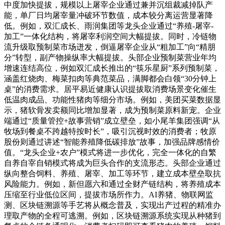
中度加快提拔，规模以上屠宰企业通过兼并沉组裁减掉队产
能，单厂日均屠宰量冲破环节数值，成本较分离运营显著降
低。例如，双汇成长、雨润集团等龙头企业通过“养殖-屠宰-
加工”一体化结构，将屠宰利润空间大幅提拔。同时，冷链物
流升级取预制菜市场迸发，倒逼屠宰企业从“粗加工”向“精朋
分”转型，副产物操纵率大幅提拔。头部企业预制菜营业年均
增速连结高位，例如双汇成长推出的“筷乐星厨”系列预制菜，
涵盖红烧肉、梅菜扣肉等典范菜品，满脚都会白领“30分钟上
桌”的消费需求。居平易近健康认识提拔取消费场景变化催生
低温肉成品、功能性猪肉等细分市场。例如，美团买菜数据显
示，猪软骨发卖额同比增加显著，成为预制菜原料新宠。企业
端通过“质量管控+故事营销”成立壁垒，如小尾羊集团强调“从
牧场到餐桌不跨越特按时长”，吸引沉视时效的消费者；牧原
股份则通过讲述“智能养殖降低碳排放”故事，加强品牌感情价
值。“龙头企业+农户”模式将进一步优化，完全一体化的自繁
自养自宰自销模式将成为巨头合作的支流形态。头部企业通过
纵向整合饲料、养殖、屠宰、加工等环节，建立成本壁垒取抗
风险能力。例如，新但愿六和通过全财产链结构，将养殖成本
压缩至行业低位区间，提拔市场所作力。AI养猪、物联网监
测、区块链溯源等手艺将从概念普及，实现出产过程的精准办
理取产物的全程可逃溯。例如，区块链溯源系统实现从种猪到