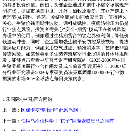
的具备投资价值。例如，头部企业通过并购中小屠宰场实现产
能扩张，提拔市场集中度。此外，如牧原股份、其财产链上下
逛环节(如饲料、兽药、冷链物流)的协同效应显著，值得持久
关心。生猪价钱周期性波动、饲料成赋性、疫病防控压力仍是
行业焦点风险。投资者需关心“安全+期货”模式正在价钱风险
办理中的使用，例如通过生猪期货合约锁定养殖利润，降低价
钱波动冲击。同时，企业需加强生物平安防控系统扶植，提拔
疫病应对能力，例如采用空气过滤、精准消杀等手艺降低非瘟
传染风险。如需领会更多生猪养殖屠宰行业演讲的具体环境阐
发，能够点击查看中研普华财产研究院的《2025-2030年中国
生猪养殖屠宰行业合作阐发及成长前景预测演讲》。3000+细
分行业研究演讲500+专家研究员决策军师库1000000+行业数
据洞察市场365+全球热点每日决策内参。
U乐国际·(中国)官方网站
上一篇：
医保卡变“购物卡” 此风当刹！
下一篇：
伯纳乌不信科学！“棋子”阿隆索取皇马之间有