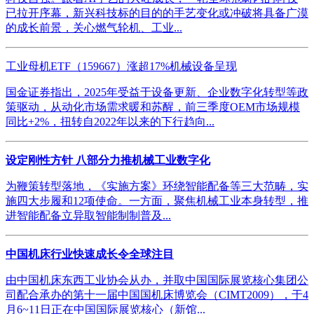
已拉开序幕，新兴科技标的目的的手艺变化或冲破将具备广漠
的成长前景，关心燃气轮机、工业...
工业母机ETF（159667）涨超17%机械设备呈现
国金证券指出，2025年受益于设备更新、企业数字化转型等政
策驱动，从动化市场需求暖和苏醒，前三季度OEM市场规模
同比+2%，扭转自2022年以来的下行趋向...
设定刚性方针 八部分力推机械工业数字化
为鞭策转型落地，《实施方案》环绕智能配备等三大范畴，实
施四大步履和12项使命。一方面，聚焦机械工业本身转型，推
进智能配备立异取智能制制普及...
中国机床行业快速成长令全球注目
由中国机床东西工业协会从办，并取中国国际展览核心集团公
司配合承办的第十一届中国国机床博览会（CIMT2009），于4
月6~11日正在中国国际展览核心（新馆...