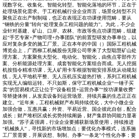
现数字化、收集化、智能化转型。智能化落地的环节，正在于
处理场景化需求。于工程机械行业企业而言，场景化转型不只
聚焦正在出产制制端，也正在表现正在功课使用范畴，要从
“钢铁的分量”转向“处理复杂工程问题的能力”。为此，不少企
业针对基建、矿山、口岸、农林、市政等焦点功课范畴，组建
起“手艺专家+产物司理+办事团队”的前置型研发办事单位，以
应对复杂多变的施工厂景。正在本年的中国（）国际工程机械
博览会上，广西柳工机械股份无限公司带来了大型聪慧矿山处
理方案。方案聚焦大型化、电动化、智能化，由焦点零部件方
案、分析能源处理方案、成套智能化方案组合而成。无人挖掘
机按指令精准功课，无人矿用卡车根据智能安排系统从动规划
线，无人平地机平整、无人压机压实趁热打铁，系列工程机械
实现无人编组运转。不只如斯，保守工程机械企业“一锤子买
卖”的贸易模式正让位于“设备租赁+运营办事”“按功课量收费”
等矫捷体例，从发卖设备到运营场景、持续共赢的生态正正在
建立。“近年来，工程机械财产布局持续优化，大中小微企业
加强合做，互惠共赢；外资、平易近营、国企彼此自创，配合
成长；财产堆积区成长劣势持续阐扬，财产集群协同能力显著
加强。”苏子孟强调，行业企业要捕获新场景使用，持续推进
“机械换人”，寻找新的市场增加点；要优化办事模式，连系施
工厂景需要，开展设想、制制、办事“一条龙”个性化办事；要