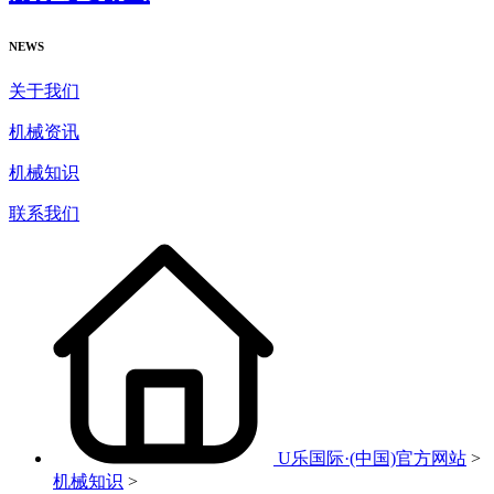
NEWS
关于我们
机械资讯
机械知识
联系我们
U乐国际·(中国)官方网站
>
机械知识
>