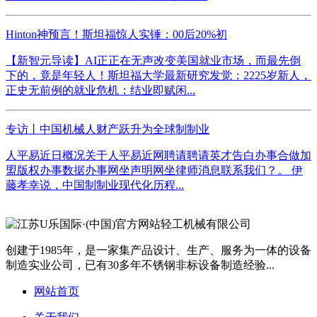
Hinton神预言！斯坦福惊人实锤：00后20%初
【新智元导读】AI正正在无声改变美国就业市场，而最先倒
下的，竟是年轻人！斯坦福大学最新研究发觉：2225岁新人，
正史无前例的就业危机：结业即赋闲...
专访丨中国机械人财产跃升为全球制制业
人平易近日概况关于人平易近网聘请聘请英才告白办事合做加
盟版权办事数据办事网坐声明网坐律师消息联系我们？。 伊
藤孝幸说，中国制制业现代化历程...
创建于1985年，是一家集产品设计、生产、服务为一体的设备
制造实业公司，已有30多年不锈钢非标设备制造经验...
网站首页