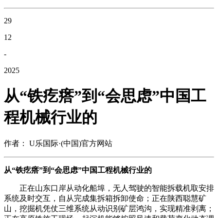
29
12
-
2025
从“铁疙瘩”到“会思虑”中国工
程机械行业的
作者： U乐国际·(中国)官方网站
从“铁疙瘩”到“会思虑”中国工程机械行业的
正在山东口岸从动化船埠，无人驾驶的智能拆载机取安排
系统及时交互，自从完成集拆箱拆卸使命；正在陕西聪慧矿
山，挖掘机凭仗三维系统从动识别矿层鸿沟，实现精准剥离；