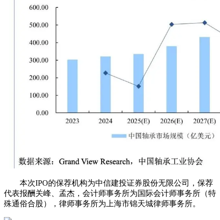
本次IPO的保荐机构为中信建投证券股份无限公司，保荐
代表报酬关峰、孟杰，会计师事务所为国际会计师事务所（特
殊通俗合股），律师事务所为上海市锦天城律师事务所。