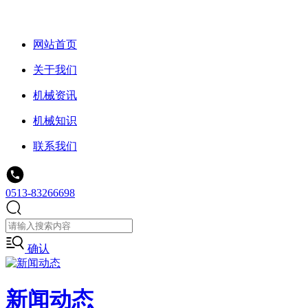
网站首页
关于我们
机械资讯
机械知识
联系我们
0513-83266698
确认
新闻动态