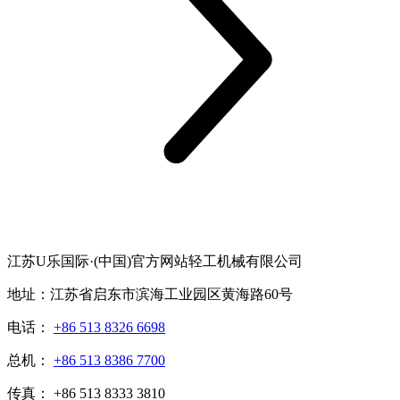
江苏U乐国际·(中国)官方网站轻工机械有限公司
地址：江苏省启东市滨海工业园区黄海路60号
电话：
+86 513 8326 6698
总机：
+86 513 8386 7700
传真： +86 513 8333 3810