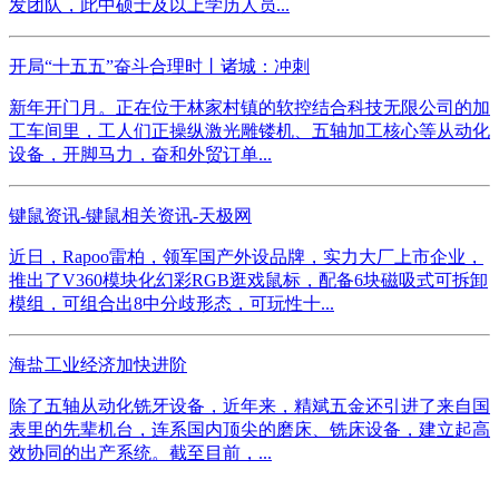
发团队，此中硕士及以上学历人员...
开局“十五五”奋斗合理时丨诸城：冲刺
新年开门月。正在位于林家村镇的软控结合科技无限公司的加
工车间里，工人们正操纵激光雕镂机、五轴加工核心等从动化
设备，开脚马力，奋和外贸订单...
键鼠资讯-键鼠相关资讯-天极网
近日，Rapoo雷柏，领军国产外设品牌，实力大厂上市企业，
推出了V360模块化幻彩RGB逛戏鼠标，配备6块磁吸式可拆卸
模组，可组合出8中分歧形态，可玩性十...
海盐工业经济加快进阶
除了五轴从动化铣牙设备，近年来，精斌五金还引进了来自国
表里的先辈机台，连系国内顶尖的磨床、铣床设备，建立起高
效协同的出产系统。截至目前，...