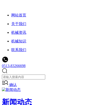
网站首页
关于我们
机械资讯
机械知识
联系我们
0513-83266698
确认
新闻动态