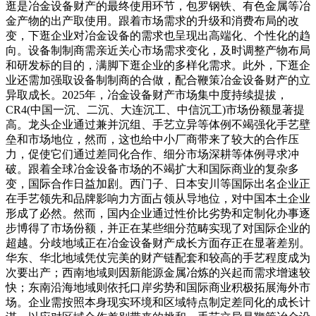
逛是冶金设备财产的最终使用环节，包罗钢铁、有色金属等冶
金产物的出产取使用。跟着市场需求的升级和消费布局的改
变，下逛企业对冶金设备的需求也呈现出高端化、个性化的趋
向。设备制制商需亲近关心市场需求变化，及时调整产物布局
和研发标的目的，满脚下逛企业的多样化需求。此外，下逛企
业还需加强取设备制制商的合做，配合鞭策冶金设备财产的立
异取成长。2025年，冶金设备财产市场集中度持续提拔，
CR4(中国一沉、二沉、大连沉工、中信沉工)市场份额显著提
高。龙头企业通过兼并沉组、手艺立异等体例不竭强化手艺壁
垒和市场地位，然而，这也给中小厂商带来了较大的合作压
力，促使它们通过差同化合作、细分市场深耕等体例寻求冲
破。跟着全球冶金设备市场的不竭扩大和国际商业的复杂多
变，国际合作日益加剧。西门子、日本安川等国际出名企业正
在手艺领先和品牌影响力方面占领从导地位，对中国本土企业
形成了必然。然而，国内企业通过性价比劣势和定制化办事逐
步博得了市场份额，并正在某些细分范畴实现了对国际企业的
超越。分歧地域正在冶金设备财产成长方面存正在显著差别。
华东、华北地域凭仗完美的财产链配套和较高的手艺程度成为
次要出产；西南地域则因新能源金属冶炼的兴起而需求增速较
快；东南沿海地域则依托口岸劣势和国际商业积极拓展海外市
场。企业需按照本身现实环境和区域特点制定差同化的成长计