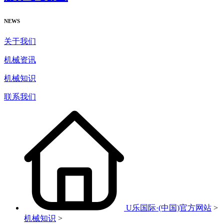
NEWS
关于我们
机械资讯
机械知识
联系我们
U乐国际·(中国)官方网站
>
机械知识
>