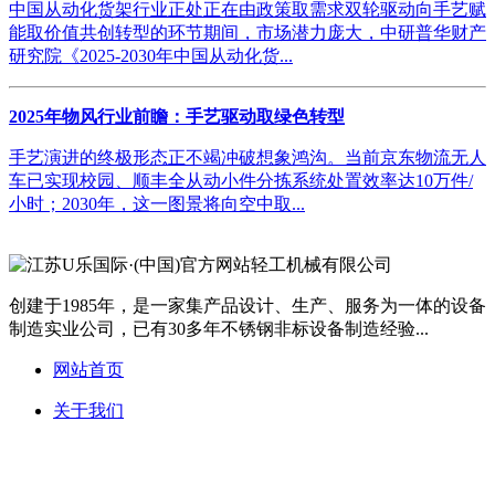
中国从动化货架行业正处正在由政策取需求双轮驱动向手艺赋
能取价值共创转型的环节期间，市场潜力庞大，中研普华财产
研究院《2025-2030年中国从动化货...
2025年物风行业前瞻：手艺驱动取绿色转型
手艺演进的终极形态正不竭冲破想象鸿沟。当前京东物流无人
车已实现校园、顺丰全从动小件分拣系统处置效率达10万件/
小时；2030年，这一图景将向空中取...
创建于1985年，是一家集产品设计、生产、服务为一体的设备
制造实业公司，已有30多年不锈钢非标设备制造经验...
网站首页
关于我们