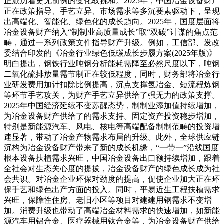
正派历着史无前例的变化取挑和。2025年，中国冶金设备财产
正在政策指导、手艺立异、市场需求等多沉要素驱动下，呈现
出高端化、智能化、绿色化的成长趋向。2025年，国度层面将
冶金设备财产纳入“制制业高质量成长”取“双碳”计谋的焦点范
畴，通过一系列政策文件指导财产升级。例如，工信部、发改
委结合印发的《冶金行业绿色低碳成长步履方案(2025年版)》
明白提出，钢铁行业吨钢分析能耗需降至必然尺度以下，吨钢
二氧化硫排放量需节制正在较低程度，同时，财务部将冶金行
业研发费用加计扣除比例提高，沉点支撑氢冶金、短流程炼钢
等环节手艺攻关，为财产手艺立异供给了强无力的政策支撑。
2025年中国经济延续不变苏醒态势，制制业添加值持续增加，
为冶金设备财产供给了的需求支持。固定资产投资稳步增加，
特别是新能源汽车、风电、核电等高端配备制制范畴的投资增
速显著，带动了冶金产物需求布局的升级。此外，全球供应链
沉构为冶金设备财产带来了新的成长机缘，“一带一”沿线国度
根本设备扶植需求兴旺，中国冶金设备出口额持续增加，跟着
全社会对生态关心度的提拔，冶金设备财产的绿色成长成为社
会共识。对冶金企业环保对劲度的提高，促使企业加大正在环
保手艺和绿色出产方面的投入。同时，平易近生工程扶植需求
兴旺，保障性住房、老旧小区等项目对建建用钢需求不变增
加。消费升级也带动了高端冶金材料需求的快速增加，如新能
源汽车用铝合金、医疗器械用钛合金等，为冶金设备财产供给