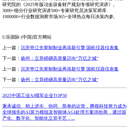
研究院的《2025年版冶金设备财产规划专项研究演讲》。
3000+细分行业研究演讲500+专家研究员决策军师库
1000000+行业数据洞察市场365+全球热点每日决策内参。
U乐国际·(中国)官方网站
上一篇：
沉庆垫江先辈制制业再添新引擎 国机仪器仪表集
下一篇：
扬州：立异磅礴高质量迈向“万亿之城”
上一篇：
沉庆垫江先辈制制业再添新引擎 国机仪器仪表集
下一篇：
扬州：立异磅礴高质量迈向“万亿之城”
2025中国工业AI领军企业TOP50
秉承诚信、朝上进步、协同、简单的运营，腾视科技努力成为
全球领先的AI算力模组及智能体AGI处理方案供给商，通过国
产化、数字化、智能化立异手艺，...