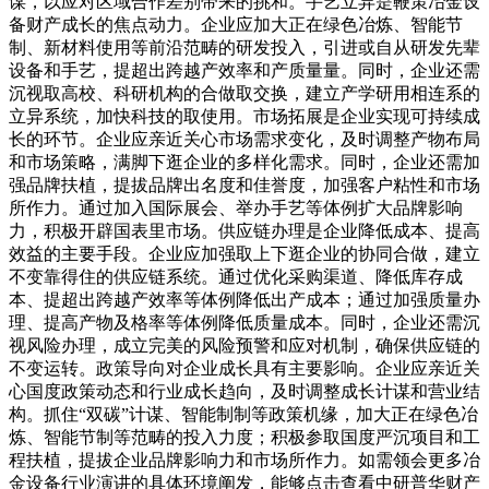
谋，以应对区域合作差别带来的挑和。手艺立异是鞭策冶金设
备财产成长的焦点动力。企业应加大正在绿色冶炼、智能节
制、新材料使用等前沿范畴的研发投入，引进或自从研发先辈
设备和手艺，提超出跨越产效率和产质量量。同时，企业还需
沉视取高校、科研机构的合做取交换，建立产学研用相连系的
立异系统，加快科技的取使用。市场拓展是企业实现可持续成
长的环节。企业应亲近关心市场需求变化，及时调整产物布局
和市场策略，满脚下逛企业的多样化需求。同时，企业还需加
强品牌扶植，提拔品牌出名度和佳誉度，加强客户粘性和市场
所作力。通过加入国际展会、举办手艺等体例扩大品牌影响
力，积极开辟国表里市场。供应链办理是企业降低成本、提高
效益的主要手段。企业应加强取上下逛企业的协同合做，建立
不变靠得住的供应链系统。通过优化采购渠道、降低库存成
本、提超出跨越产效率等体例降低出产成本；通过加强质量办
理、提高产物及格率等体例降低质量成本。同时，企业还需沉
视风险办理，成立完美的风险预警和应对机制，确保供应链的
不变运转。政策导向对企业成长具有主要影响。企业应亲近关
心国度政策动态和行业成长趋向，及时调整成长计谋和营业结
构。抓住“双碳”计谋、智能制制等政策机缘，加大正在绿色冶
炼、智能节制等范畴的投入力度；积极参取国度严沉项目和工
程扶植，提拔企业品牌影响力和市场所作力。如需领会更多冶
金设备行业演讲的具体环境阐发，能够点击查看中研普华财产