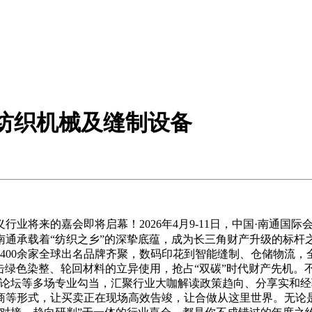
高端纺织机械及缝制设备
来的嘉会即将启幕！2026年4月9-11日，中国·南通国际会
南通承载着“纺织之乡”的深挚底蕴，成为长三角财产升级的标杆
舒普等400余家全球出名品牌齐聚，数码印花到智能缝制、仓储物
曲击绿色染整、轮回材料的立异使用，抢占“双碳”时代财产先机。
峰论坛等多场专业勾当，汇聚行业大咖解读政策趋向、分享实和
商等形式，让买卖正在现场高效告竣，让合做从这里世界。无论