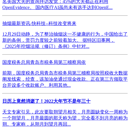
名美国大夫的查询拜访发觉：45%的大夫都正在利用
OpenEvidence。 国内医疗AI虽尚未有选手达到OpenE...
抽烟最新资讯-快科技--科技改变将来
12月29日动静，为了整治抽烟这一不健康的行为，中国给出了
新的条例，赏罚力度较之前较着加大。 据特区旧事网，
《2025年控烟法规（修订）条例》中针对...
国度税务总局青岛市税务局第三稽察局依
前期，国度税务总局青岛市税务局第三稽察局按照税收大数据
阐发线索，经查，该加油坐通过现金收款、正在第三方领取平
台开设多个收款账户、利用其他...
日历上竟然消逝了！2022大年节不是年三十
天文专家引见，此次要取朔望月相关，月亮圆缺变化一周称为
一个朔望月，月亮最圆的那天称为望，完全看不到月亮的称为
朔。专家称，从朔月到望月再回...