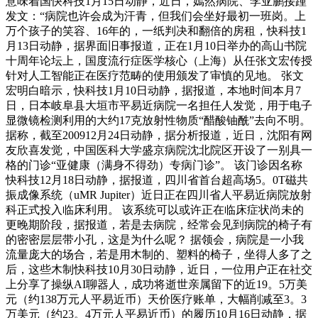
意味着国快科技1月15日动静，近日，嫣然病院、李亚鹏接踵
发文：“病院也许会成为汗青，但我们会坐好最初一班岗。上
万个孩子的笑容、16年的，一纸判决和翻倍的房租，快科技1
月13日动静，据界面旧事报道，正在1月10日举办的高山书院
十周年论坛上，国度流行症医学核心（上海）从任张文宏传授
针对人工智能正在医疗范畴的使用颁发了审慎的见地。 张文
宏明白暗示，快科技1月10日动静，据报道，本地时间本月7
日，日本岐阜县大垣市平易近病院一名担任人发觉，用于电子
显微镜检测利用的大约17克放射性物质“醋酸铀酰”去向不明。
据称，截至200912月24日动静，据分析报道，近日，沈阳有网
友欣喜发觉，中国医科大学盛京病院沈北院区开设了一别具一
格的门诊“亚健康（满身不得劲）专病门诊”。 该门诊因名称
快科技12月18日动静，据报道，四川省首台超高场5。0T磁共
振成像系统（uMR Jupiter）近日正在四川省人平易近病院放射
科正式投入临床利用。 该系统可以或许正在临床症状尚未的
更晚期阶段，据报道，若是去病院，经常会见到病院的椅子有
的密密层层带小孔，这是为什么呢？ 据领会，病院是一小我
流量庞大的场合，若是用木制的、塑料的椅子，坐得人多了之
后，这些木制快科技10月30日动静，近日，一位用户正在社交
上分享了操纵AI聊器人，成功将逝世亲属留下的近19。5万美
元（约138万元人平易近币）天价医疗账单，大幅削减至3。3
万美元（约23。4万元人平易近币）的履历10月16日动静，据