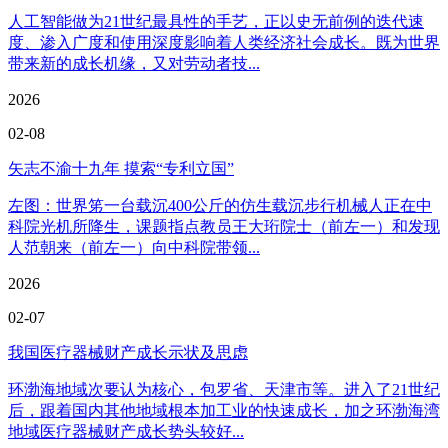
人工智能做为21世纪最具性的手艺，正以史无前例的迭代速
度、渗入广度和使用深度影响着人类经济社会成长。既为世界
带来新的成长机缘，又对劳动者技...
2026
02-08
矢志不渝十九年 摸索“专利立国”
左图：世界笫一台载沉400公斤的仿生载沉步行机械人正在中
科院光机所降生，课题指点教员王大珩院士（前左一）和发现
人范朝来（前左一）向中科院带领...
2026
02-07
我国医疗器械财产成长示状及思虑
环渤海地域次要认为核心，包罗省、天津市等。进入了21世纪
后，跟着国内其他地域根本加工业的快速成长，加之环渤海湾
地域医疗器械财产成长势头较好...