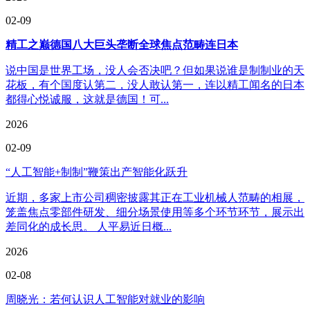
02-09
精工之巅德国八大巨头垄断全球焦点范畴连日本
说中国是世界工场，没人会否决吧？但如果说谁是制制业的天
花板，有个国度认第二，没人敢认第一，连以精工闻名的日本
都得心悦诚服，这就是德国！可...
2026
02-09
“人工智能+制制”鞭策出产智能化跃升
近期，多家上市公司稠密披露其正在工业机械人范畴的相展，
笼盖焦点零部件研发、细分场景使用等多个环节环节，展示出
差同化的成长思。 人平易近日概...
2026
02-08
周晓光：若何认识人工智能对就业的影响