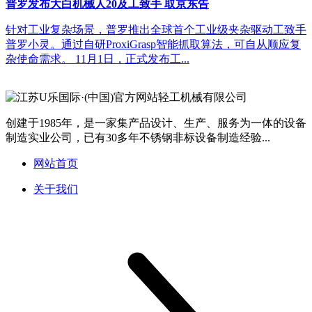
普罗发布大白机械人20及工致手 取京东告
针对工业复杂场景，普罗推出全球首个工业级夹杂驱动工致手
普罗小灵。通过自研ProxiGrasp智能抓取算法，可自从顺应复
杂使命需求。 11月1日，正式发布工...
创建于1985年，是一家集产品设计、生产、服务为一体的设备
制造实业公司，已有30多年不锈钢非标设备制造经验...
网站首页
关于我们