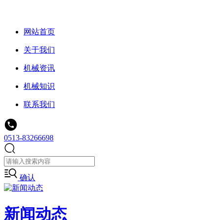
网站首页
关于我们
机械资讯
机械知识
联系我们
0513-83266698
确认
新闻动态