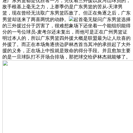
逐广东男篮都是优胜者一方，凭仗着三外援以及河山球员的，
敌手根基上毫无之力，上赛季仍是广东男篮的苦从-天津男
篮，现在曾经无法取广东男篮匹敌了。但正在角逐之后，广东
男篮却送来了两喜两忧的动静。
起首毫无疑问广东男篮选择
的三外援过分于厉害了，很难想象场下还坐着一个能组织能得
分的一号位球员-麦考尔还未复出，而他可是正在广州男篮证
明过本人的，所以广东男篮四外援大概是联盟最为让人欣喜的
外援了。而正在本场角逐傍边萨林杰首当其冲的承担起了大外
援的义务，正在场上中投就是致命的得分手段。并且愈加主要
的是一旦球队打不开场合排场，那把球交给萨林杰就能够了。