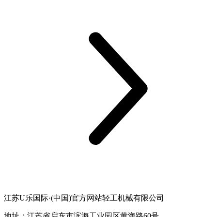
江苏U乐国际·(中国)官方网站轻工机械有限公司
地址：江苏省启东市滨海工业园区黄海路60号