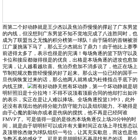
而第二个好动静就是王少杰以及焦泊乔慢慢的撑起了广东男篮
的内线，但没想到广东男篮不知不觉地完成了八连胜同时，也
成为了联盟当之无愧的积分榜第一球队！由于隔邻的首钢被浙
江广厦挑落下马了，那么王少杰就出了鼎力！由于他比上赛季
前进得太多了，表示也很是的完满！每场角逐的篮下防守以及
卡位和接应都做得很是的优良，出格是本场角逐的进攻也愈加
完满，让人越看越欣喜。焦泊乔愈加不消多说了，他正在场上
节制犯规次数曾经慢慢的好了起来。那么这一位已经的国手一
旦伤病恢复过来的话，那么他两人就将成为杜锋指点手底下的
内线王牌。
而有好动静天然有坏动静，第一个坏动静就是胡
明轩照旧是十分拉垮！不得不说顶着顶薪合同的他却打出如许
的表示，实正在是让人难以捧场。全场角逐投篮13中3，此外
还没有表现出他的得分能力防守能力以及组织能力。不晓得是
由于心魔的影响亦或者是伤病的搅扰，他不再是已经阿谁
FMVP了。可是值得一提的是徐杰本场角逐仅上场20分钟的时
间，就是由于胡明轩可以或许有大量时间正在场上寻找形态以
及顶替徐杰做为球队组织一号位，让其充实歇息，而这也是他
为数不多的感化了。可是若是胡明轩不再寻找形态的话，那么