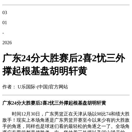
03
01
-
2026
广东24分大胜赛后2喜2忧三外
撑起根基盘胡明轩黄
作者： U乐国际·(中国)官方网站
广东24分大胜赛后2喜2忧三外撑起根基盘胡明轩黄
时间12月30日，广东男篮正在天津从场以98比74和绩大胜
敌手！现实上本场角逐是广东男篮开赛至今以来少有的大胜敌
手的角逐，同样也是球迷们看的最轻松的角逐之一了。全场角